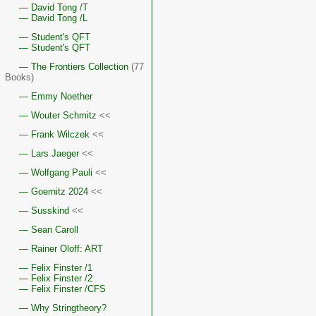
— David Tong /T
— David Tong /L
— Student's QFT
— Student's QFT
— The Frontiers Collection
(77
Books)
— Emmy Noether
— Wouter Schmitz
<<
— Frank Wilczek
<<
— Lars Jaeger
<<
— Wolfgang Pauli
<<
— Goernitz 2024
<<
— Susskind
<<
— Sean Caroll
— Rainer Oloff: ART
— Felix Finster /1
— Felix Finster /2
— Felix Finster /CFS
— Why Stringtheory?