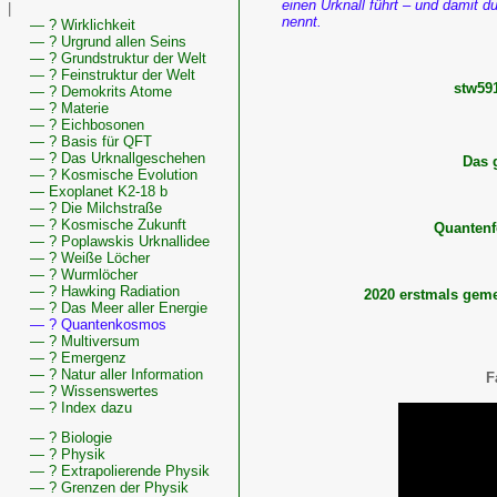
einen Urknall führt – und damit 
|
nennt.
— ? Wirklichkeit
— ? Urgrund allen Seins
— ? Grundstruktur der Welt
— ? Feinstruktur der Welt
stw59
— ? Demokrits Atome
— ? Materie
— ? Eichbosonen
— ? Basis für QFT
— ? Das Urknallgeschehen
Das 
— ? Kosmische Evolution
— Exoplanet K2-18 b
— ? Die Milchstraße
— ? Kosmische Zukunft
Quantenf
— ? Poplawskis Urknallidee
— ? Weiße Löcher
— ? Wurmlöcher
— ? Hawking Radiation
2020 erstmals geme
— ? Das Meer aller Energie
— ? Quantenkosmos
— ? Multiversum
— ? Emergenz
— ? Natur aller Information
F
— ? Wissenswertes
— ? Index dazu
— ? Biologie
— ? Physik
— ? Extrapolierende Physik
— ? Grenzen der Physik