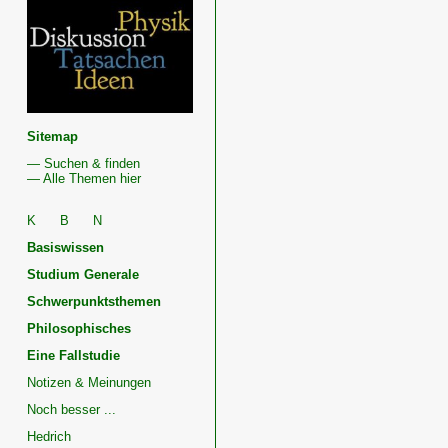
Quantenphysik
und
Geist
Physik,
Geist
und
Dunkle
Energie
Sitemap
— Suchen & finden
— Alle Themen hier
K
B
N
Basiswissen
Studium Generale
Schwerpunktsthemen
Philosophisches
Eine Fallstudie
Notizen & Meinungen
Noch besser ...
Hedrich