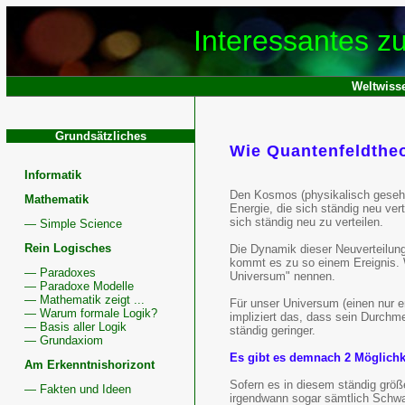
Interessantes z
Weltwiss
Grundsätzliches
Wie Quantenfeldtheo
QFT,
Informatik
Quantenfel
Den Kosmos (physikalisch gesehen
Mathematik
Energie, die sich ständig neu ver
Kosmos
sich ständig neu zu verteilen.
— Simple Science
Rein Logisches
Die Dynamik dieser Neuverteilung
als
kommt es zu so einem Ereignis. W
— Paradoxes
Universum" nennen.
Quantenfel
— Paradoxe Modelle
— Mathematik zeigt ...
Für unser Universum (einen nur e
— Warum formale Logik?
impliziert das, dass sein Durch
Multiversu
— Basis aller Logik
ständig geringer.
— Grundaxiom
Quantenko
Es gibt es demnach 2 Möglichk
Am Erkenntnishorizont
Urknallthe
Sofern es in diesem ständig grö
— Fakten und Ideen
irgendwann sogar sämtlich Schwa