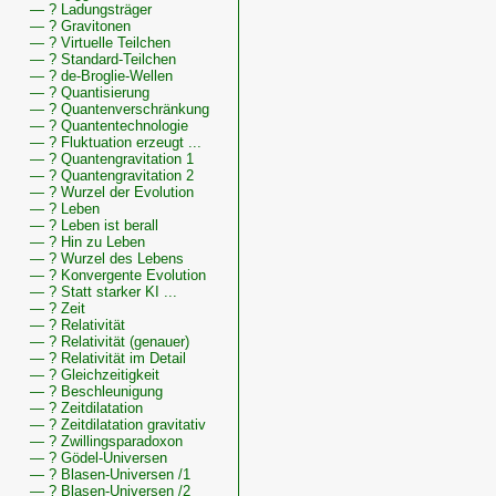
als
— ? Ladungsträger
Quantenfeld,
— ? Gravitonen
QuanWissenswertes
— ? Virtuelle Teilchen
zu
— ? Standard-Teilchen
— ? de-Broglie-Wellen
— ? Quantisierung
— ? Quantenverschränkung
— ? Quantentechnologie
— ? Fluktuation erzeugt ...
— ? Quantengravitation 1
— ? Quantengravitation 2
— ? Wurzel der Evolution
— ? Leben
— ? Leben ist berall
— ? Hin zu Leben
— ? Wurzel des Lebens
— ? Konvergente Evolution
— ? Statt starker KI ...
— ? Zeit
— ? Relativität
— ? Relativität (genauer)
— ? Relativität im Detail
— ? Gleichzeitigkeit
— ? Beschleunigung
— ? Zeitdilatation
— ? Zeitdilatation gravitativ
— ? Zwillingsparadoxon
— ? Gödel-Universen
— ? Blasen-Universen /1
— ? Blasen-Universen /2