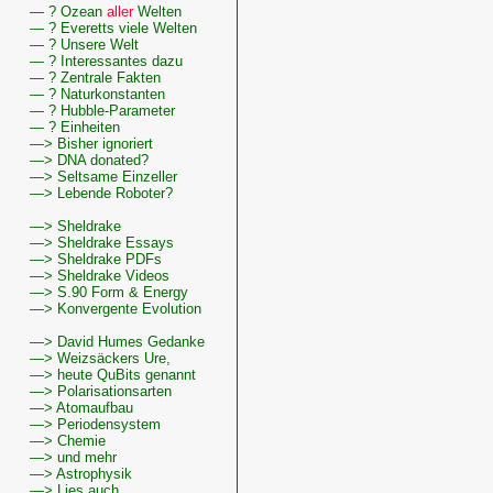
— ? Ozean
aller
Welten
— ? Everetts viele Welten
— ? Unsere Welt
— ? Interessantes dazu
— ? Zentrale Fakten
— ? Naturkonstanten
— ? Hubble-Parameter
— ? Einheiten
—> Bisher ignoriert
—> DNA donated?
—> Seltsame Einzeller
—> Lebende Roboter?
—> Sheldrake
—> Sheldrake Essays
—> Sheldrake PDFs
—> Sheldrake Videos
—> S.90 Form & Energy
—> Konvergente Evolution
—> David Humes Gedanke
—> Weizsäckers Ure,
—> heute QuBits genannt
—> Polarisationsarten
—> Atomaufbau
—> Periodensystem
—> Chemie
—> und mehr
—> Astrophysik
—> Lies auch ...