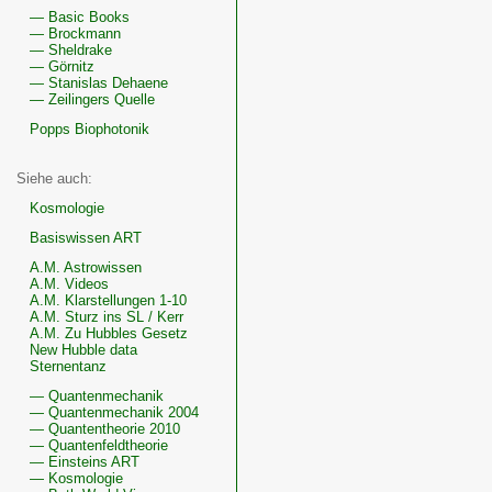
— Basic Books
— Brockmann
— Sheldrake
— Görnitz
— Stanislas Dehaene
— Zeilingers Quelle
Popps Biophotonik
Siehe auch:
Kosmologie
Basiswissen ART
A.M. Astrowissen
A.M. Videos
A.M. Klarstellungen 1-10
A.M. Sturz ins SL / Kerr
A.M. Zu Hubbles Gesetz
New Hubble data
Sternentanz
— Quantenmechanik
— Quantenmechanik 2004
— Quantentheorie 2010
— Quantenfeldtheorie
— Einsteins ART
— Kosmologie