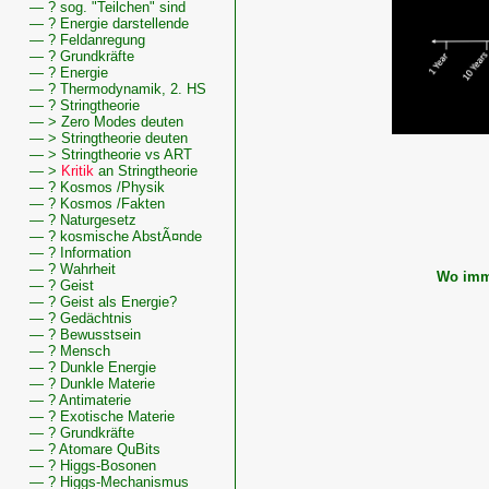
— ? sog. "Teilchen" sind
— ? Energie darstellende
— ? Feldanregung
— ? Grundkräfte
— ? Energie
— ? Thermodynamik, 2. HS
— ? Stringtheorie
— > Zero Modes deuten
— > Stringtheorie deuten
— > Stringtheorie vs ART
— >
Kritik
an Stringtheorie
— ? Kosmos /Physik
— ? Kosmos /Fakten
— ? Naturgesetz
— ? kosmische AbstÃ¤nde
— ? Information
— ? Wahrheit
Wo imme
— ? Geist
— ? Geist als Energie?
— ? Gedächtnis
— ? Bewusstsein
— ? Mensch
— ? Dunkle Energie
— ? Dunkle Materie
Wissenswertes
— ? Antimaterie
zu
— ? Exotische Materie
Urknalltheorie,
— ? Grundkräfte
Quantenkosmos,
— ? Atomare QuBits
Multiversum,
— ? Higgs-Bosonen
Kosmos
— ? Higgs-Mechanismus