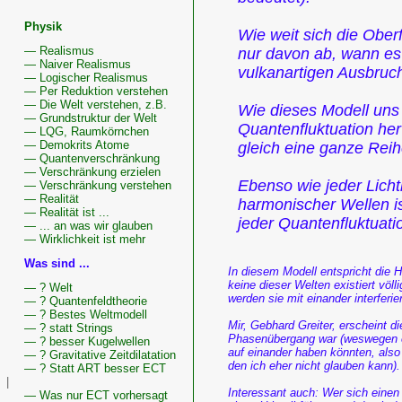
Physik
Wie weit sich die Ober
— Realismus
nur davon ab, wann es
— Naiver Realismus
vulkanartigen Ausbruc
— Logischer Realismus
— Per Reduktion verstehen
— Die Welt verstehen, z.B.
Wie dieses Modell uns 
— Grundstruktur der Welt
Quanten­fluktuation he
— LQG, Raumkörnchen
— Demokrits Atome
gleich eine ganze Rei
— Quantenverschränkung
— Verschränkung erzielen
Ebenso wie jeder Licht
— Verschränkung verstehen
— Realität
harmonischer Wellen i
— Realität ist ...
jeder Quantenfluktuati
— ... an was wir glauben
— Wirklichkeit ist mehr
Was sind ...
In diesem Modell entspricht die 
keine dieser Welten existiert völ
— ? Welt
werden sie mit einander interfer
— ? Quantenfeldtheorie
— ? Bestes Weltmodell
Mir, Gebhard Greiter, erscheint d
— ? statt Strings
Phasenübergang war (weswegen 
— ? besser Kugelwellen
auf einander haben könnten, also
— ? Gravitative Zeitdilatation
den ich eher nicht glauben kann).
— ? Statt ART besser ECT
|
Interessant auch: Wer sich einen
— Was nur ECT vorhersagt