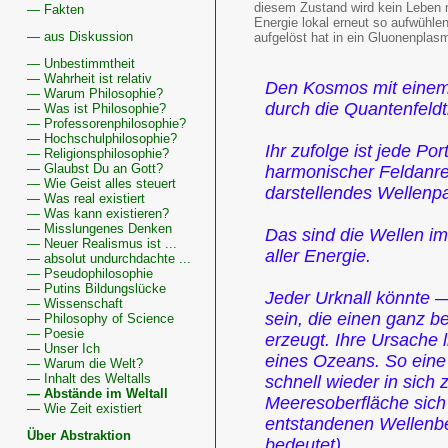
diesem Zustand wird kein Leben m
— Fakten
Energie lokal erneut so aufwühl
— aus Diskussion
aufgelöst hat in ein Gluonenplas
— Unbestimmtheit
— Wahrheit ist relativ
Den Kosmos mit einem 
— Warum Philosophie?
durch die Quantenfeld­
— Was ist Philosophie?
— Professorenphilosophie?
— Hochschulphilosophie?
Ihr zufolge ist jede Po
— Religionsphilosophie?
— Glaubst Du an Gott?
harmonischer Feldanre
— Wie Geist alles steuert
darstellendes Wellenpa
— Was real existiert
— Was kann existieren?
— Misslungenes Denken
Das sind die Wellen i
— Neuer Realismus ist ...
aller Energie.
— absolut undurchdachte ...
— Pseudophilosophie
— Putins Bildungslücke
Jeder Urknall könnte 
— Wissenschaft
sein, die einen ganz 
— Philosophy of Science
— Poesie
erzeugt. Ihre Ursache
— Unser Ich
eines Ozeans. So eine 
— Warum die Welt?
— Inhalt des Weltalls
schnell wieder in sich 
— Abstände im Weltall
Meeresoberfläche sich 
— Wie Zeit existiert
entstandenen Wellenb
Über Abstraktion
bedeutet).