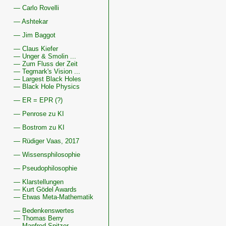
— Carlo Rovelli
— Ashtekar
— Jim Baggot
— Claus Kiefer
— Unger & Smolin ...
— Zum Fluss der Zeit
— Tegmark's Vision ...
— Largest Black Holes
— Black Hole Physics
— ER = EPR (?)
— Penrose zu KI
— Bostrom zu KI
— Rüdiger Vaas, 2017
— Wissensphilosophie
— Pseudophilosophie
— Klarstellungen
— Kurt Gödel Awards
— Etwas Meta-Mathematik
— Bedenkenswertes
— Thomas Berry
— Manfred Spitzer