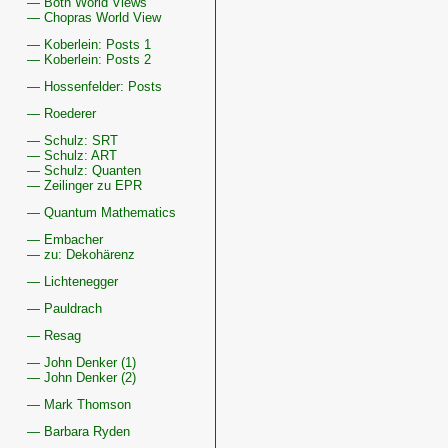
— Both World Views
— Chopras World View
— Koberlein: Posts 1
— Koberlein: Posts 2
— Hossenfelder: Posts
— Roederer
— Schulz: SRT
— Schulz: ART
— Schulz: Quanten
— Zeilinger zu EPR
— Quantum Mathematics
— Embacher
— zu: Dekohärenz
— Lichtenegger
— Pauldrach
— Resag
— John Denker (1)
— John Denker (2)
— Mark Thomson
— Barbara Ryden