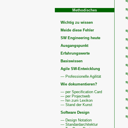
s
s
Methodisches
s
Wichtig zu wissen
Meide diese Fehler
s
SW Engineering heute
s
Ausgangspunkt
s
Erfahrungswerte
s
Basiswissen
s
Agile SW-Entwicklung
s
— Professionelle Agilität
s
Wie dokumentieren?
s
— per Specification Card
— per Projectweb
s
— hin zum Lexikon
— Stand der Kunst
s
Software Design
s
— Design Notation
— Standardarchitektur