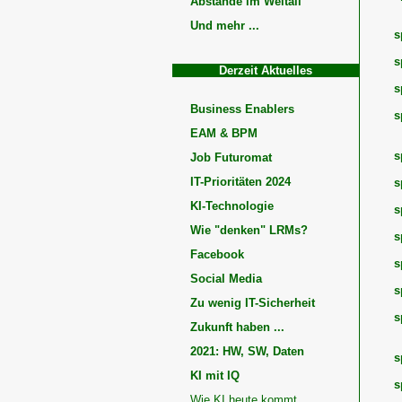
Abstände im Weltall
Und mehr ...
s
s
Derzeit Aktuelles
s
Business Enablers
s
EAM & BPM
s
Job Futuromat
IT-Prioritäten 2024
s
KI-Technologie
s
Wie "denken" LRMs?
s
Facebook
s
Social Media
s
Zu wenig IT-Sicherheit
s
Zukunft haben ...
2021: HW, SW, Daten
s
KI mit IQ
s
Wie KI heute kommt