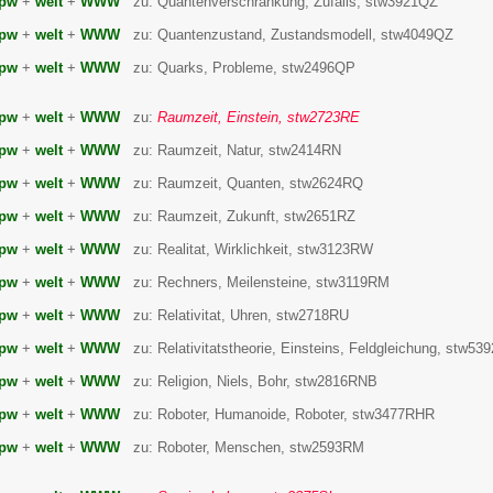
pw
+
welt
+
WWW
zu: Quantenverschrankung, Zufalls, stw3921QZ
pw
+
welt
+
WWW
zu: Quantenzustand, Zustandsmodell, stw4049QZ
pw
+
welt
+
WWW
zu: Quarks, Probleme, stw2496QP
pw
+
welt
+
WWW
zu:
Raumzeit, Einstein, stw2723RE
pw
+
welt
+
WWW
zu: Raumzeit, Natur, stw2414RN
pw
+
welt
+
WWW
zu: Raumzeit, Quanten, stw2624RQ
pw
+
welt
+
WWW
zu: Raumzeit, Zukunft, stw2651RZ
pw
+
welt
+
WWW
zu: Realitat, Wirklichkeit, stw3123RW
pw
+
welt
+
WWW
zu: Rechners, Meilensteine, stw3119RM
pw
+
welt
+
WWW
zu: Relativitat, Uhren, stw2718RU
pw
+
welt
+
WWW
zu: Relativitatstheorie, Einsteins, Feldgleichung, stw5
pw
+
welt
+
WWW
zu: Religion, Niels, Bohr, stw2816RNB
pw
+
welt
+
WWW
zu: Roboter, Humanoide, Roboter, stw3477RHR
pw
+
welt
+
WWW
zu: Roboter, Menschen, stw2593RM