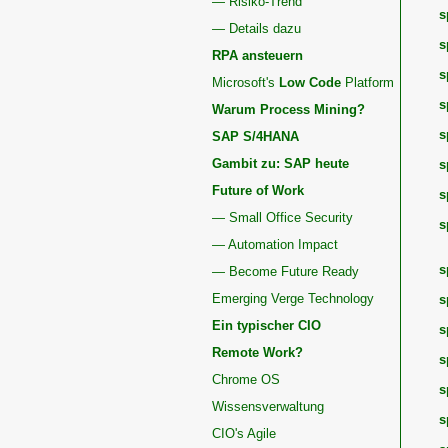
— Risiko-Trend
s
— Details dazu
s
RPA ansteuern
s
Microsoft's
Low Code
Platform
s
Warum Process Mining?
s
SAP S/4HANA
Gambit zu: SAP heute
s
Future of Work
s
— Small Office Security
s
— Automation Impact
s
— Become Future Ready
Emerging Verge Technology
s
Ein typischer CIO
s
Remote Work?
s
Chrome OS
s
Wissensverwaltung
s
CIO's Agile