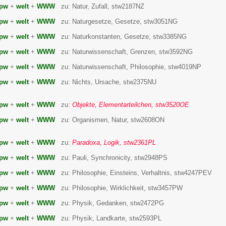
pw
+
welt
+
WWW
zu: Natur, Zufall, stw2187NZ
pw
+
welt
+
WWW
zu: Naturgesetze, Gesetze, stw3051NG
pw
+
welt
+
WWW
zu: Naturkonstanten, Gesetze, stw3385NG
pw
+
welt
+
WWW
zu: Naturwissenschaft, Grenzen, stw3592NG
pw
+
welt
+
WWW
zu: Naturwissenschaft, Philosophie, stw4019NP
pw
+
welt
+
WWW
zu: Nichts, Ursache, stw2375NU
pw
+
welt
+
WWW
zu:
Objekte, Elementarteilchen, stw3520OE
pw
+
welt
+
WWW
zu: Organismen, Natur, stw2608ON
pw
+
welt
+
WWW
zu:
Paradoxa, Logik, stw2361PL
pw
+
welt
+
WWW
zu: Pauli, Synchronicity, stw2948PS
pw
+
welt
+
WWW
zu: Philosophie, Einsteins, Verhaltnis, stw4247PEV
pw
+
welt
+
WWW
zu: Philosophie, Wirklichkeit, stw3457PW
pw
+
welt
+
WWW
zu: Physik, Gedanken, stw2472PG
pw
+
welt
+
WWW
zu: Physik, Landkarte, stw2593PL