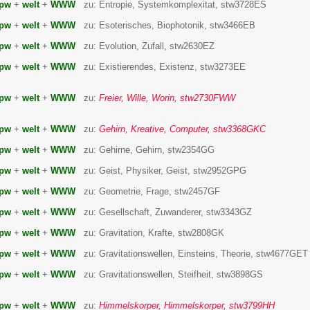
pw
+
welt
+
WWW
zu: Entropie, Systemkomplexitat, stw3728ES
pw
+
welt
+
WWW
zu: Esoterisches, Biophotonik, stw3466EB
pw
+
welt
+
WWW
zu: Evolution, Zufall, stw2630EZ
pw
+
welt
+
WWW
zu: Existierendes, Existenz, stw3273EE
pw
+
welt
+
WWW
zu:
Freier, Wille, Worin, stw2730FWW
pw
+
welt
+
WWW
zu:
Gehirn, Kreative, Computer, stw3368GKC
pw
+
welt
+
WWW
zu: Gehirne, Gehirn, stw2354GG
pw
+
welt
+
WWW
zu: Geist, Physiker, Geist, stw2952GPG
pw
+
welt
+
WWW
zu: Geometrie, Frage, stw2457GF
pw
+
welt
+
WWW
zu: Gesellschaft, Zuwanderer, stw3343GZ
pw
+
welt
+
WWW
zu: Gravitation, Krafte, stw2808GK
pw
+
welt
+
WWW
zu: Gravitationswellen, Einsteins, Theorie, stw4677GET
pw
+
welt
+
WWW
zu: Gravitationswellen, Steifheit, stw3898GS
pw
+
welt
+
WWW
zu:
Himmelskorper, Himmelskorper, stw3799HH