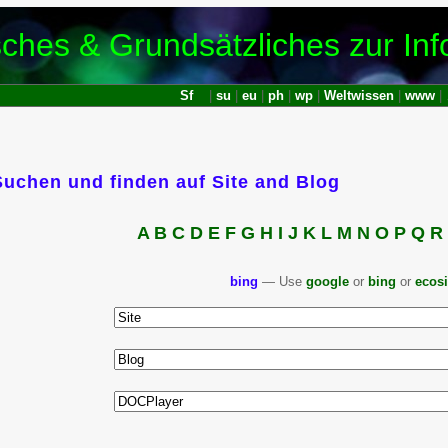
sches & Grundsätzliches zur Inf
Sf
|
su
|
eu
|
ph
|
wp
|
Weltwissen
|
www
|
Suchen und finden auf Site and Blog
A
B
C
D
E
F
G
H
I
J
K
L
M
N
O
P
Q
R
bing
— Use
google
or
bing
or
ecos