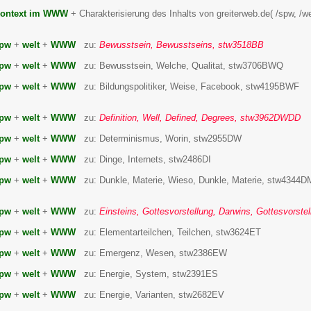
ontext im WWW
+ Charakterisierung des Inhalts von greiterweb.de( /spw, /wel
pw
+
welt
+
WWW
zu:
Bewusstsein, Bewusstseins, stw3518BB
pw
+
welt
+
WWW
zu: Bewusstsein, Welche, Qualitat, stw3706BWQ
pw
+
welt
+
WWW
zu: Bildungspolitiker, Weise, Facebook, stw4195BWF
pw
+
welt
+
WWW
zu:
Definition, Well, Defined, Degrees, stw3962DWDD
pw
+
welt
+
WWW
zu: Determinismus, Worin, stw2955DW
pw
+
welt
+
WWW
zu: Dinge, Internets, stw2486DI
pw
+
welt
+
WWW
zu: Dunkle, Materie, Wieso, Dunkle, Materie, stw434
pw
+
welt
+
WWW
zu:
Einsteins, Gottesvorstellung, Darwins, Gottesvors
pw
+
welt
+
WWW
zu: Elementarteilchen, Teilchen, stw3624ET
pw
+
welt
+
WWW
zu: Emergenz, Wesen, stw2386EW
pw
+
welt
+
WWW
zu: Energie, System, stw2391ES
pw
+
welt
+
WWW
zu: Energie, Varianten, stw2682EV