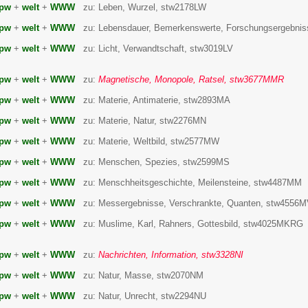
pw
+
welt
+
WWW
zu: Leben, Wurzel, stw2178LW
pw
+
welt
+
WWW
zu: Lebensdauer, Bemerkenswerte, Forschungsergebnis
pw
+
welt
+
WWW
zu: Licht, Verwandtschaft, stw3019LV
pw
+
welt
+
WWW
zu:
Magnetische, Monopole, Ratsel, stw3677MMR
pw
+
welt
+
WWW
zu: Materie, Antimaterie, stw2893MA
pw
+
welt
+
WWW
zu: Materie, Natur, stw2276MN
pw
+
welt
+
WWW
zu: Materie, Weltbild, stw2577MW
pw
+
welt
+
WWW
zu: Menschen, Spezies, stw2599MS
pw
+
welt
+
WWW
zu: Menschheitsgeschichte, Meilensteine, stw4487MM
pw
+
welt
+
WWW
zu: Messergebnisse, Verschrankte, Quanten, stw4556
pw
+
welt
+
WWW
zu: Muslime, Karl, Rahners, Gottesbild, stw4025MKRG
pw
+
welt
+
WWW
zu:
Nachrichten, Information, stw3328NI
pw
+
welt
+
WWW
zu: Natur, Masse, stw2070NM
pw
+
welt
+
WWW
zu: Natur, Unrecht, stw2294NU