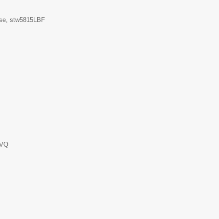
se, stw5815LBF
MVQ