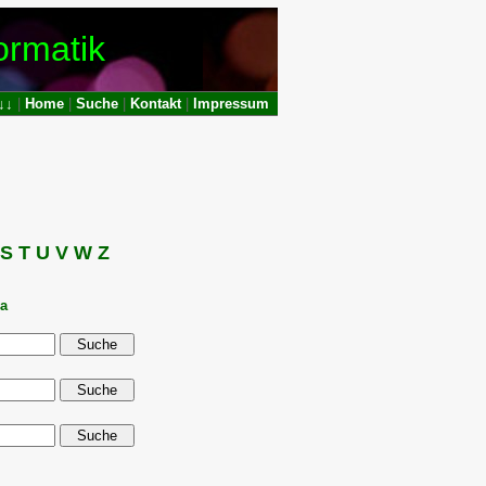
ormatik
↓↓
|
Home
|
Suc
he
|
Kontakt
|
Impressum
S
T
U
V
W
Z
ia