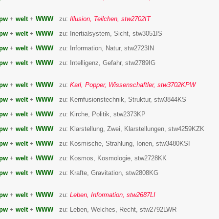
pw
+
welt
+
WWW
zu:
Illusion, Teilchen, stw2702IT
pw
+
welt
+
WWW
zu: Inertialsystem, Sicht, stw3051IS
pw
+
welt
+
WWW
zu: Information, Natur, stw2723IN
pw
+
welt
+
WWW
zu: Intelligenz, Gefahr, stw2789IG
pw
+
welt
+
WWW
zu:
Karl, Popper, Wissenschaftler, stw3702KPW
pw
+
welt
+
WWW
zu: Kernfusionstechnik, Struktur, stw3844KS
pw
+
welt
+
WWW
zu: Kirche, Politik, stw2373KP
pw
+
welt
+
WWW
zu: Klarstellung, Zwei, Klarstellungen, stw4259KZK
pw
+
welt
+
WWW
zu: Kosmische, Strahlung, Ionen, stw3480KSI
pw
+
welt
+
WWW
zu: Kosmos, Kosmologie, stw2728KK
pw
+
welt
+
WWW
zu: Krafte, Gravitation, stw2808KG
pw
+
welt
+
WWW
zu:
Leben, Information, stw2687LI
pw
+
welt
+
WWW
zu: Leben, Welches, Recht, stw2792LWR