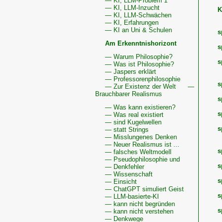
— KI, LLM-Problem 1
— KI, LLM-Inzucht
K
— KI, LLM-Schwächen
— KI, Erfahrungen
— KI an Uni & Schulen
s
Am Erkenntnishorizont
s
— Warum Philosophie?
s
— Was ist Philosophie?
— Jaspers erklärt
— Professorenphilosophie
s
— Zur Existenz der Welt
—
Brauchbarer Realismus
s
— Was kann existieren?
s
— Was real existiert
— sind Kugelwellen
s
— statt Strings
— Misslungenes Denken
— Neuer Realismus ist ...
s
— falsches Weltmodell
— Pseudophilosophie und
s
— Denkfehler
— Wissenschaft
s
— Einsicht
— ChatGPT simuliert Geist
s
— LLM-basierte-KI
— kann nicht begründen
s
— kann nicht verstehen
— Denkwege