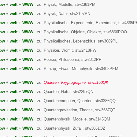
pw
+
welt
+
WWW
zu: Physik, Modelle, stw2381PM
pw
+
welt
+
WWW
zu: Physik, Natur, stw2197PN
pw
+
welt
+
WWW
zu: Physikalische, Experimente, Experiment, stw4665
pw
+
welt
+
WWW
zu: Physikalische, Objekte, Objekte, stw3866POO
pw
+
welt
+
WWW
zu: Physikalisches, Lebenszklus, stw3689PL
pw
+
welt
+
WWW
zu: Physiker, Womit, stw2418PW
pw
+
welt
+
WWW
zu: Poesie, Philosophie, stw2812PP
pw
+
welt
+
WWW
zu: Prinzip, Etwas, Metaphysik, stw3408PEM
pw
+
welt
+
WWW
zu:
Quanten, Kryptographie, stw3160QK
pw
+
welt
+
WWW
zu: Quanten, Natur, stw2297QN
pw
+
welt
+
WWW
zu: Quantencomputer, Quanten, stw3386QQ
pw
+
welt
+
WWW
zu: Quantengravitation, Theorie, stw3687QT
pw
+
welt
+
WWW
zu: Quantenphysik, Modelle, stw3145QM
pw
+
welt
+
WWW
zu: Quantenphysik, Zufall, stw3061QZ