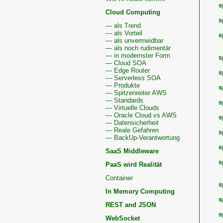
s
Cloud Computing
s
— als Trend
— als Vorteil
s
— als unvermeidbar
— als noch rudimentär
— in modernster Form
s
— Cloud SOA
— Edge Router
s
— Serverless SOA
— Produkte
s
— Spitzenreiter AWS
— Standards
s
— Virtuelle Clouds
— Oracle Cloud vs AWS
s
— Datensicherheit
— Reale Gefahren
s
— BackUp-Verantwortung
s
SaaS Middleware
s
PaaS wird Realität
Container
s
In Memory Computing
s
REST and JSON
s
WebSocket