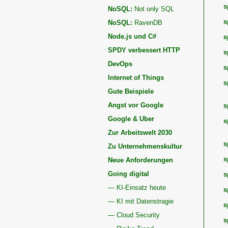
s
NoSQL:
Not only SQL
s
NoSQL:
RavenDB
Node.js und C#
s
SPDY verbessert HTTP
s
DevOps
s
Internet of Things
s
Gute Beispiele
Angst vor Google
s
Google & Uber
s
Zur Arbeitswelt 2030
s
Zu Unternehmenskultur
s
Neue Anforderungen
Going digital
s
— KI-Einsatz heute
s
— KI mit Datenstragie
s
— Cloud Security
s