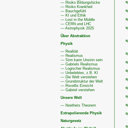
s
— Risiko Bildungslücke
— Risiko Krankheit
s
— Bauchgefühl
— KI und Ethik
s
— Lost in the Middle
— CERN und LHC
s
— Astrophysik 2025
Über Abstraktion
s
Physik
— Realität
s
— Realismus
— Sinn kann Unsinn sein
s
— Gabriels Realismus
— Logischer Realismus
s
— Unbelebtes, z.B. KI
— Die Welt verstehen
s
— Grundstruktur der Welt
— Rovellis Einsicht
s
— Gabriel verstehen
s
Unsere Welt
s
— Noethers Theorem
Extrapolierende Physik
s
Naturgesetz
s