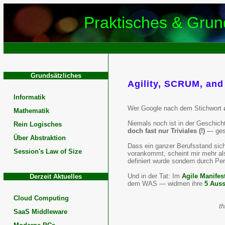
Praktisches & Grund
Grundsätzliches
Agility, SCRUM, and
Better
Informatik
Definitions
Wer Google nach dem Stichwort
Mathematik
of
Niemals noch ist in der Geschich
Rein Logisches
doch fast nur Triviales (!)
— gesc
Über Abstraktion
Agility
Dass ein ganzer Berufsstand sich
Session's Law of Size
vorankommt, scheint mir mehr als
in
definiert wurde sondern durch Pe
Und in der Tat: Im
Agile Manifes
Software
Derzeit Aktuelles
dem WAS — widmen ihre
5 Aus
Engineerin
Cloud Computing
th
SaaS Middleware
Agile