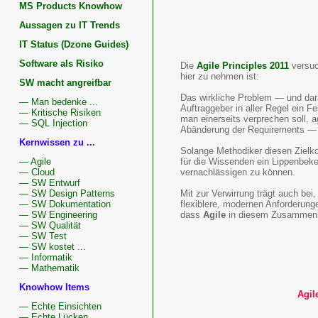
MS Products Knowhow
Aussagen zu IT Trends
IT Status (Dzone Guides)
Software als Risiko
Die
Agile Principles 2011
versuc
hier zu nehmen ist:
SW macht angreifbar
Das wirkliche Problem — und dar
— Man bedenke ...
Auftraggeber in aller Regel ein 
— Kritische Risiken
man einerseits verprechen soll, a
— SQL Injection
Abänderung der Requirements — d
Kernwissen zu ...
Solange Methodiker diesen Zielkon
für die Wissenden ein Lippenbeke
— Agile
vernachlässigen zu können.
— Cloud
— SW Entwurf
Mit zur Verwirrung trägt auch bei,
— SW Design Patterns
flexiblere, modernen Anforderun
— SW Dokumentation
dass
Agile
in diesem Zusammenha
— SW Engineering
— SW Qualität
— SW Test
— SW kostet ...
— Informatik
— Mathematik
Knowhow Items
Agil
— Echte Einsichten
— Echte Lücken