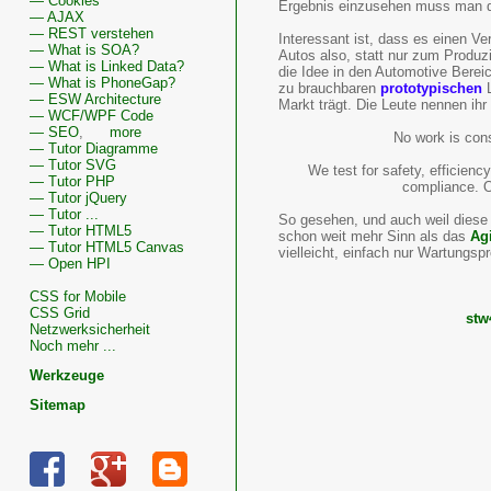
— Cookies
Ergebnis einzusehen muss man do
— AJAX
— REST verstehen
Interessant ist, dass es einen V
— What is SOA?
Autos also, statt nur zum Produz
— What is Linked Data?
die Idee in den Automotive Berei
— What is PhoneGap?
zu brauchbaren
prototypischen
L
— ESW Architecture
Markt trägt. Die Leute nennen i
— WCF/WPF Code
— SEO
,
more
No work is cons
— Tutor Diagramme
— Tutor SVG
We test for safety, efficiency
— Tutor PHP
compliance. O
— Tutor jQuery
— Tutor ...
So gesehen, und auch weil diese 
— Tutor HTML5
schon weit mehr Sinn als das
Ag
— Tutor HTML5 Canvas
vielleicht, einfach nur Wartungsp
— Open HPI
CSS for Mobile
CSS Grid
st
Netzwerksicherheit
Noch mehr ...
Werkzeuge
Sitemap
Wissenswertes
zu