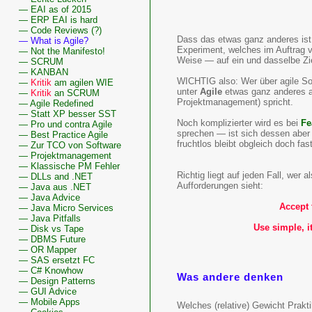
— EAI as of 2015
— ERP EAI is hard
— Code Reviews (?)
Dass das etwas ganz anderes ist 
— What is Agile?
Experiment, welches im Auftrag
— Not the Manifesto!
Weise — auf ein und dasselbe Ziel
— SCRUM
— KANBAN
WICHTIG also: Wer über agile Soft
—
Kritik
am agilen WIE
unter
Agile
etwas ganz anderes al
—
Kritik
an SCRUM
Projektmanagement) spricht.
— Agile Redefined
— Statt XP besser SST
Noch komplizierter wird es bei
Fe
— Pro und contra Agile
sprechen — ist sich dessen aber
— Best Practice Agile
fruchtlos bleibt obgleich doch fas
— Zur TCO von Software
— Projektmanagement
— Klassische PM Fehler
Richtig liegt auf jeden Fall, wer a
— DLLs and .NET
Aufforderungen sieht:
— Java aus .NET
— Java Advice
Accept 
— Java Micro Services
— Java Pitfalls
Use simple, i
— Disk vs Tape
— DBMS Future
— OR Mapper
— SAS ersetzt FC
— C# Knowhow
Was andere denken
— Design Patterns
— GUI Advice
— Mobile Apps
Welches (relative) Gewicht Prakti