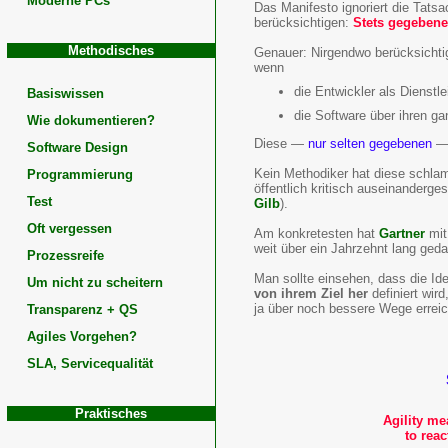
Moderne PCs
Das Manifesto ignoriert die Tatsac
Software
berücksichtigen:
Stets gegebene 
Methodisches
Developme
Genauer: Nirgendwo berücksichtig
wenn
Agile
die Entwickler als Dienstle
Basiswissen
die Software über ihren g
Wie dokumentieren?
Project
Diese —
nur selten gegebenen
— 
Software Design
Manageme
Kein Methodiker hat diese schla
Programmierung
öffentlich kritisch auseinanderg
Test
Gilb
).
Oft vergessen
Am konkretesten hat
Gartner
mit 
weit über ein Jahrzehnt lang ged
Prozessreife
Man sollte einsehen, dass die Id
Um nicht zu scheitern
von ihrem Ziel her
definiert wir
ja über noch bessere Wege erreic
Transparenz + QS
Agiles Vorgehen?
SLA, Servicequalität
Praktisches
Agility me
to rea