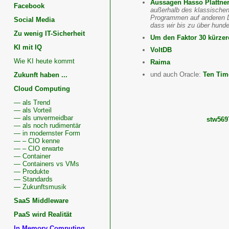
Aussagen Hasso Plattne
Facebook
außerhalb des klassischen
Programmen auf anderen D
Social Media
dass wir bis zu über hunde
Zu wenig IT-Sicherheit
Um den Faktor 30 kürzere
KI mit IQ
VoltDB
Wie KI heute kommt
Raima
und auch Oracle:
Ten Tim
Zukunft haben ...
Cloud Computing
— als Trend
— als Vorteil
— als unvermeidbar
stw56
— als noch rudimentär
— in modernster Form
— – CIO kenne
— – CIO erwarte
— Container
Wissenswertes
— Containers vs VMs
zu
— Produkte
In-
— Standards
Memory-
— Zukunftsmusik
Computing,
In-
SaaS Middleware
Memory-
PaaS wird Realität
Datenbanken
In Memory Computing