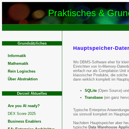
Praktisches & Grund
Grundsätzliches
Hauptspeicher-Date
In-
Informatik
Memory-
Wo DBMS-Software eher für klei
Mathematik
Einrichten von In-Memory-Datenb
Datenbank
einfach nur als Compilation Unit
Rein Logisches
klassischer Produkte, die solch
Über Abstraktion
dann wirklich komplett im Haupts
In-
Memory-
SQLite
(Open Source) un
Derzeit Aktuelles
Transbase
(ein ganz hervo
Computing
Are you AI ready?
Typische Enterprise Anwendungen 
DEX Score 2025
sie sinnvoll komplett im Hauptspe
Business Enablers
Nachdem Hauptspeicher aber heute
typische
Data Warehouse Appli