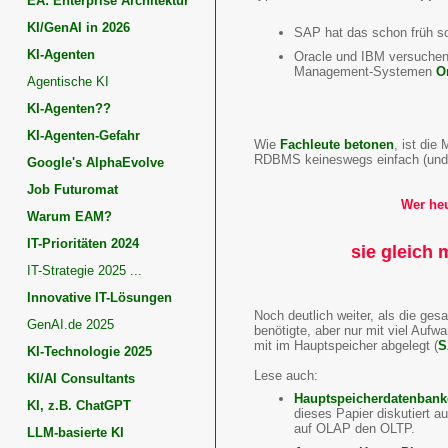
EA: Enterprise Architektur
KI/GenAI in 2026
SAP hat das schon früh s
KI-Agenten
Oracle und IBM versuchen 
Management-Systemen
O
Agentische KI
KI-Agenten??
KI-Agenten-Gefahr
Wie
Fachleute betonen
, ist di
RDBMS keineswegs einfach (und 
Google's AlphaEvolve
Job Futuromat
Wer heu
Warum EAM?
IT-Prioritäten 2024
sie gleich 
IT-Strategie 2025 ...
Innovative IT-Lösungen
Noch deutlich weiter, als die ge
GenAI.de 2025
benötigte, aber nur mit viel Auf
mit im Hauptspeicher abgelegt (
S
KI-Technologie 2025
Lese auch:
KI/AI Consultants
Hauptspeicherdatenban
KI, z.B. ChatGPT
dieses Papier diskutiert a
auf OLAP den OLTP.
LLM-basierte KI