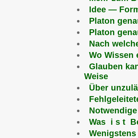
Idee — Form
Platon gena
Platon gena
Nach welche
Wo Wissen 
Glauben kan
Weise
Über unzulä
Fehlgeleite
Notwendige 
Was i s t B
Wenigstens 