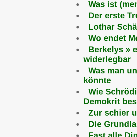
Was ist (me
Der erste T
Lothar Schä
Wo endet Me
Berkelys » 
widerlegbar
Was man unt
könnte
Wie Schröd
Demokrit bes
Zur schier 
Die Grundlag
Fast alle D