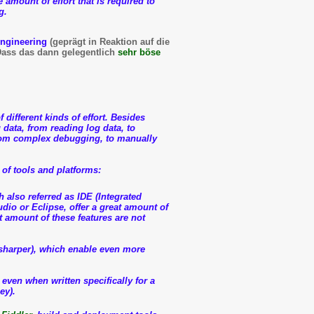
 amount of effort that is required to
g
.
ngineering
(geprägt in Reaktion auf die
Dass das dann gelegentlich
sehr böse
different kinds of effort. Besides
 data, from reading log data, to
 from complex debugging, to manually
 of tools and platforms
:
 also referred as IDE (Integrated
io or Eclipse, offer a great amount of
t amount of these features are not
sharper), which enable even more
even when written specifically for a
ey).