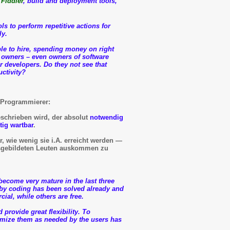
e
Fiddler
, build and deployment tools,
ols
to perform repetitive actions for
ly.
le to hire, spending money on right
s owners – even owners of software
r developers. Do they not see that
uctivity?
d Programmierer:
eschrieben wird, der absolut
notwendig
ig wartbar
.
r, wie wenig sie i.A. erreicht werden —
ausgebildeten Leuten auskommen zu
become very mature in the last three
 by coding has been solved already and
al, while others are free.
rovide great flexibility. To
omize them as needed by the users has