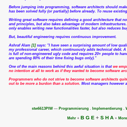
Before jumping into programming, software architects should make
has been solved fully (or partially) before already. To reuse exist
Writing great software requires defining a good architecture that n
and principles, but also takes advantage of modern infrastructure
only enables writing new functionalities faster, but also reduces bug
But, beautiful engineering requires continuous improvement.
Ashraf Alam
[1]
says: "I have seen a surprising amount of low qualit
my professional career, which continuously adds technical debt. A 
is full of non-engineered ugly code and requires 20+ people to ha
are spending 80% of their time fixing bugs only)."
One of the main reasons behind this awful situation is that
we empl
no intention at all to work as if they wanted to become software arc
Programmers who do not strive to become software architects quit
out to be more a burdon than a solution.
Most managers however are
stw6613PIW
—
Programmierung
.
Implementierung
.
B
G
E
+
S
H
A
Mehr
+
+
More