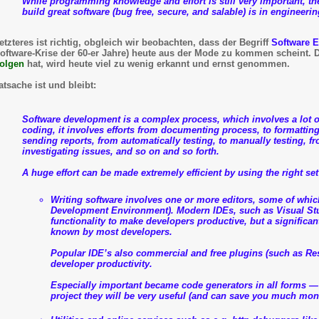
While programming knowledge and effort is still very important, the
build great software (bug free, secure, and salable) is in
engineerin
etzteres ist richtig, obgleich wir beobachten, dass der Begriff
Software E
oftware-Krise der 60-er Jahre) heute aus der Mode zu kommen scheint. 
olgen
hat, wird heute viel zu wenig erkannt und ernst genommen.
atsache ist und bleibt:
Software development is a complex process, which involves a lot of 
coding, it involves efforts from documenting process, to formatting
sending reports, from automatically testing, to manually testing,
investigating issues, and so on and so forth.
A huge effort can be made extremely efficient by using the right set
Writing software involves one or more editors, some of which
Development Environment). Modern IDEs, such as Visual Stud
functionality to make developers productive, but a significan
known by most developers.
Popular IDE’s also commercial and free plugins (such as Re
developer productivity.
Especially important became code generators in all forms — 
project they will be very useful (and can save you much mon