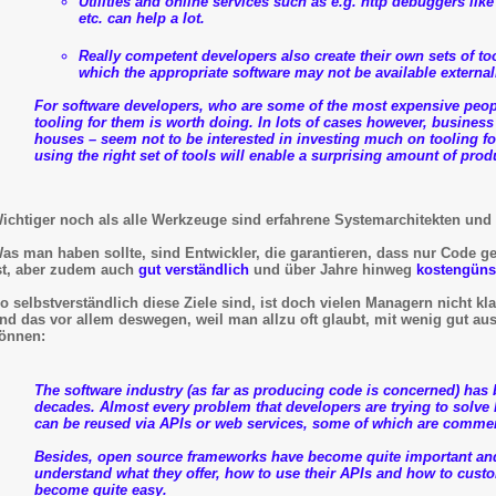
Utilities and online services such as e.g. http debuggers lik
etc. can help a lot.
Really competent developers also create their
own sets of to
which the appropriate software may not be available external
For software developers, who are some of the most expensive peop
tooling for them is worth doing. In lots of cases however, busines
houses – seem not to be interested in investing much on tooling fo
using
the right
set of tools will enable a surprising amount of prod
ichtiger noch als alle Werkzeuge sind erfahrene Systemarchitekten un
as man haben sollte, sind Entwickler, die garantieren, dass nur Code g
st, aber zudem auch
gut verständlich
und über Jahre hinweg
kostengünst
o selbstverständlich diese Ziele sind, ist doch vielen Managern nicht kla
nd das vor allem deswegen, weil man allzu oft glaubt, mit wenig gut 
önnen:
The software industry (as far as producing code is concerned) has 
decades. Almost every problem that developers are trying to solve
can be reused via APIs or web services, some of which are commerci
Besides, open source frameworks have become quite important and p
understand what they offer, how to use their APIs and how to cust
become quite easy.