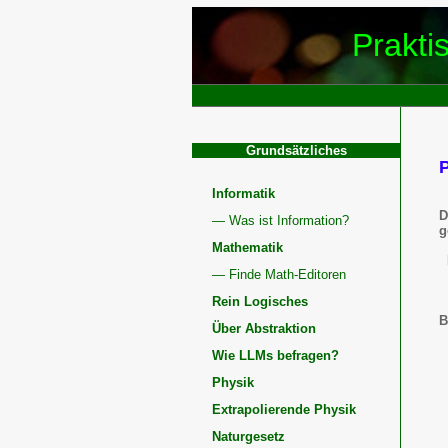
Prakti
Grundsätzliches
Informatik
D
— Was ist Information?
g
Mathematik
— Finde Math-Editoren
Rein Logisches
B
Über Abstraktion
Wie LLMs befragen?
Physik
Extrapolierende Physik
Naturgesetz