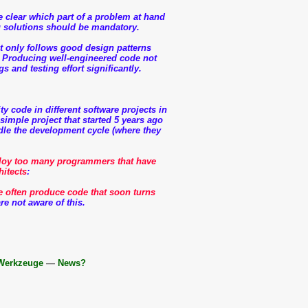
 clear which part of a problem at hand
ing solutions should be mandatory.
ot only follows good design patterns
s. Producing well-engineered code not
s and testing effort significantly.
y code in different software projects in
simple project that started 5 years ago
ndle the development cycle (where they
oy too many pro­grammers that have
hitects
:
e often produce code that soon turns
 not aware of this.
Werkzeuge
—
News?