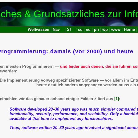
sches & Grundsätzliches zur Inf
Weltwissen
|
Nav
|
Sf
|
su
|
eu
|
ph
|
wp
|
www
|
Home
Programmierung: damals (vor 2000) und heute
Software-
Implementierung,
en meisten Programmierern —
und leider auch denen, die sie führen so
eworden:
Programmierung
Die Implementierung vorweg spezifizierter Software — vor allem im Ente
heute deutlich anders angegangen werden muss als 
etrachten wir das genauer anhand einiger Fakten zitiert aus
[1]
:
Software developed 20–30 years ago was much simpler compared to
functionality, security, performance, and scalability. Only a handfu
available at that time to implement any functionalities.
Thus, software written 20–30 years ago involved a significant amou