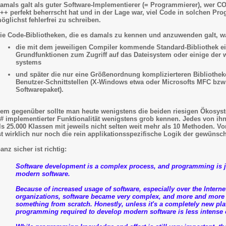
amals galt als guter Software-Implementierer (= Programmierer), wer C
++ perfekt beherrscht hat und in der Lage war, viel Code in solchen Pr
öglichst fehlerfrei zu schreiben.
ie Code-Bibliotheken, die es damals zu kennen und anzuwenden galt, w
die mit dem jeweiligen Compiler kommende Standard-Bibliothek ei
Grundfunktionen zum Zugriff auf das Dateisystem oder einige der 
systems
und später die nur eine Größenordnung komplizierteren Bibliotheke
Benutzer-Schnittstellen (X-Windows etwa oder Microsofts MFC bzw. 
Softwarepaket).
em gegenüber sollte man heute wenigstens die beiden riesigen Ökosys
# implementierter Funktionalität wenigstens grob kennen. Jedes von ih
ls 25.000 Klassen mit jeweils nicht selten weit mehr als 10 Methoden. V
st wirklich nur noch die rein applikationsspezifische Logik der gewün
anz sicher ist richtig:
Software development is a complex process, and programming is jus
modern software.
Because of increased usage of software, especially over the Inter
organizations, software became very complex, and more and more i
something from scratch. Honestly, unless it's a completely new pla
programming required to develop modern software is less intense c