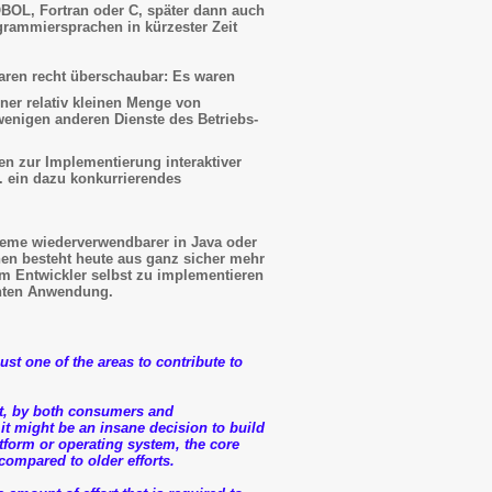
OBOL, Fortran oder C, später dann auch
ogrammiersprachen in kürzester Zeit
aren recht überschaubar: Es waren
ner relativ kleinen Menge von
wenigen anderen Dienste des Betriebs­
n zur Implementierung inter­aktiver
ein dazu konkurrie­ren­des
teme wiederverwendbarer in Java oder
nen besteht heute aus ganz sicher mehr
om Entwickler selbst zu implementieren
schten Anwendung.
t one of the areas to contribute to
net, by both consumers and
t might be an insane decision to build
tform or operating system, the core
ompared to older efforts.