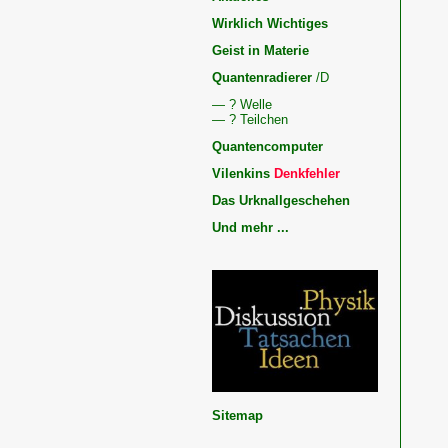
Wirklich Wichtiges
Geist in Materie
Quantenradierer
/D
— ? Welle
— ? Teilchen
Quantencomputer
Vilenkins
Denkfehler
Das Urknallgeschehen
Und mehr ...
Kosmologie,
Quantenphysik
und
Geist
Physik,
Geist
und
Dunkle
Energie
Sitemap