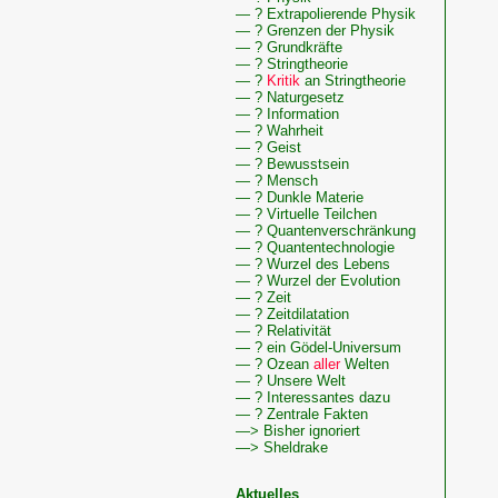
z
— ? Extrapolierende Physik
D
— ? Grenzen der Physik
W
— ? Grundkräfte
d
— ? Stringtheorie
N
— ?
Kritik
an Stringtheorie
— ? Naturgesetz
— ? Information
— ? Wahrheit
— ? Geist
— ? Bewusstsein
— ? Mensch
— ? Dunkle Materie
— ? Virtuelle Teilchen
— ? Quantenverschränkung
— ? Quantentechnologie
— ? Wurzel des Lebens
— ? Wurzel der Evolution
— ? Zeit
— ? Zeitdilatation
— ? Relativität
— ? ein Gödel-Universum
— ? Ozean
aller
Welten
— ? Unsere Welt
— ? Interessantes dazu
— ? Zentrale Fakten
—> Bisher ignoriert
—> Sheldrake
Aktuelles