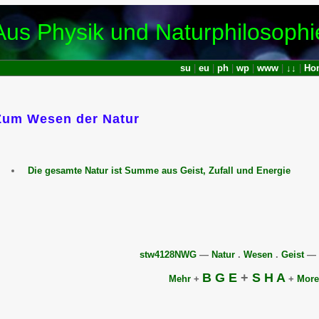
Aus Physik und Naturphilosophi
su
|
eu
|
ph
|
wp
|
www
|
↓↓
|
Ho
Zum Wesen der Natur
Wesen-
der-
Die gesamte Natur ist Summe aus Geist, Zufall und Energie
Natur,
Diskussion
stw4128NWG
—
Natur
.
Wesen
.
Geist
—
B
G
E
+
S
H
A
Mehr
+
+
More
issenswertes