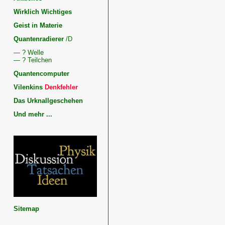
Wirklich Wichtiges
Geist in Materie
Quantenradierer
/D
— ? Welle
— ? Teilchen
Quantencomputer
Vilenkins
Denkfehler
Das Urknallgeschehen
Und mehr ...
Kosmologie,
Quantenphysik
und
Geist
Physik,
Geist
und
Dunkle
Energie
Sitemap