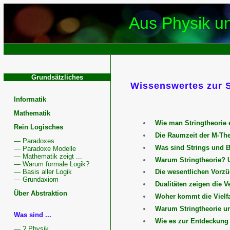
Aus Physik u
Grundsätzliches
Wissenswertes zur S
Stringtheor
Informatik
Diskussion
Mathematik
Wie man Stringtheorie 
Rein Logisches
Die Raumzeit der M-The
— Paradoxes
Was sind Strings und B
— Paradoxe Modelle
— Mathematik zeigt ...
Warum Stringtheorie? U
— Warum formale Logik?
— Basis aller Logik
Die wesentlichen Vorzü
— Grundaxiom
Dualitäten zeigen die 
Über Abstraktion
Woher kommt die Vielfa
Warum Stringtheorie u
Was sind ...
Wie es zur Entdeckung 
— ? Physik