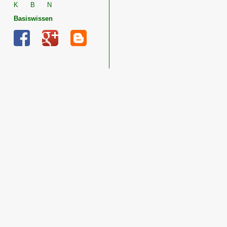
K
B
N
Basiswissen