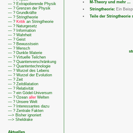
M-Theory und mehr ...
— ? Extrapolierende Physik
— ? Grenzen der Physik
Stringtheorie:
Ein Beisp
— ? Grundkräfte
Teile der Stringtheorie 
— ? Stringtheorie
— ?
Kritik
an Stringtheorie
— ? Naturgesetz
— ? Information
— ? Wahrheit
— ? Geist
— ? Bewusstsein
— ? Mensch
s
— ? Dunkle Materie
— ? Virtuelle Teilchen
— ? Quantenverschränkung
— ? Quantentechnologie
— ? Wurzel des Lebens
— ? Wurzel der Evolution
Wissenswertes
— ? Zeit
zu
— ? Zeitdilatation
Diskussion,
— ? Relativität
Stringtheorie
— ? ein Gödel-Universum
— ? Ozean
aller
Welten
— ? Unsere Welt
— ? Interessantes dazu
— ? Zentrale Fakten
—> Bisher ignoriert
—> Sheldrake
Aktuelles