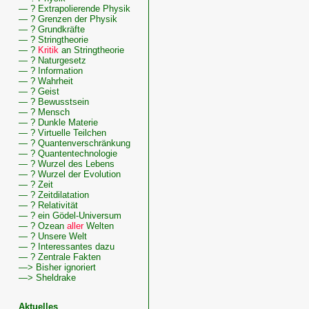
— ? Extrapolierende Physik
— ? Grenzen der Physik
— ? Grundkräfte
— ? Stringtheorie
— ?
Kritik
an Stringtheorie
— ? Naturgesetz
— ? Information
— ? Wahrheit
— ? Geist
— ? Bewusstsein
— ? Mensch
— ? Dunkle Materie
Wissenswertes
— ? Virtuelle Teilchen
zu
— ? Quantenverschränkung
Diskussion,
— ? Quantentechnologie
Physikalische
— ? Wurzel des Lebens
— ? Wurzel der Evolution
— ? Zeit
— ? Zeitdilatation
— ? Relativität
— ? ein Gödel-Universum
— ? Ozean
aller
Welten
— ? Unsere Welt
— ? Interessantes dazu
— ? Zentrale Fakten
—> Bisher ignoriert
—> Sheldrake
Aktuelles