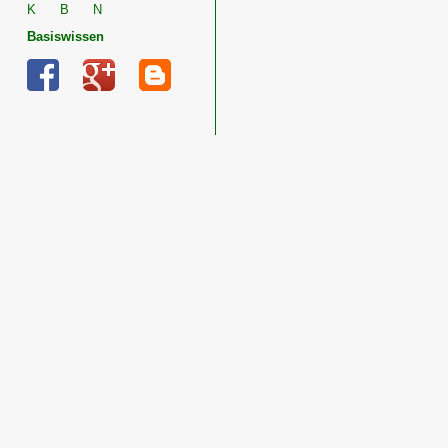
K
B
N
Basiswissen