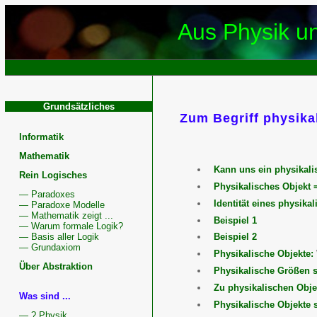
Aus Physik u
Grundsätzliches
Zum Begriff physika
Physikalis
Informatik
,
Mathematik
Kann uns ein physikali
Diskussion
Rein Logisches
Physikalisches Objekt =
— Paradoxes
Identität eines physika
— Paradoxe Modelle
— Mathematik zeigt ...
Beispiel 1
— Warum formale Logik?
— Basis aller Logik
Beispiel 2
— Grundaxiom
Physikalische Objekte:
Über Abstraktion
Physikalische Größen s
Zu physikalischen Obje
Was sind ...
Physikalische Objekte s
— ? Physik