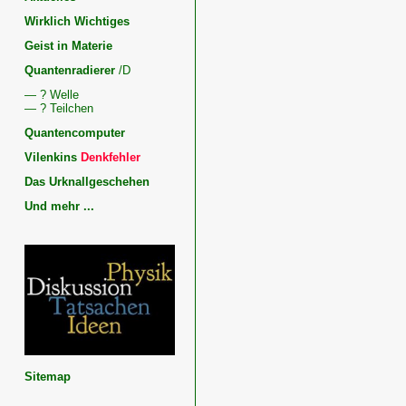
Wirklich Wichtiges
Geist in Materie
Quantenradierer
/D
— ? Welle
— ? Teilchen
Quantencomputer
Vilenkins
Denkfehler
Das Urknallgeschehen
Und mehr ...
Kosmologie,
Quantenphysik
und
Geist
Physik,
Geist
und
Dunkle
Energie
Sitemap