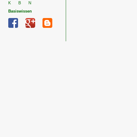
K
B
N
Basiswissen