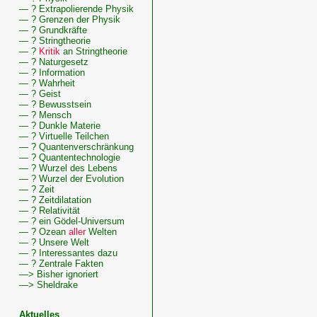
— ? Extrapolierende Physik
— ? Grenzen der Physik
— ? Grundkräfte
— ? Stringtheorie
— ?
Kritik
an Stringtheorie
— ? Naturgesetz
— ? Information
Wissenswertes
— ? Wahrheit
zu
— ? Geist
Diskussion,
— ? Bewusstsein
FreierWille2
— ? Mensch
— ? Dunkle Materie
— ? Virtuelle Teilchen
— ? Quantenverschränkung
— ? Quantentechnologie
— ? Wurzel des Lebens
— ? Wurzel der Evolution
— ? Zeit
— ? Zeitdilatation
— ? Relativität
— ? ein Gödel-Universum
— ? Ozean
aller
Welten
— ? Unsere Welt
— ? Interessantes dazu
— ? Zentrale Fakten
—> Bisher ignoriert
—> Sheldrake
Aktuelles