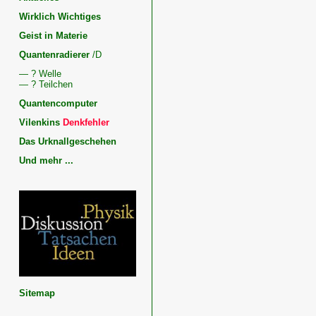
Wirklich Wichtiges
Geist in Materie
Quantenradierer
/D
— ? Welle
— ? Teilchen
Quantencomputer
Vilenkins
Denkfehler
Das Urknallgeschehen
Und mehr ...
Kosmologie,
Quantenphysik
und
Geist
Physik,
Geist
und
Dunkle
Energie
Sitemap