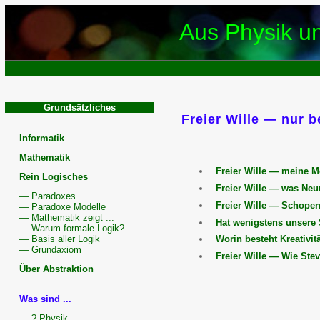
Aus Physik u
Grundsätzliches
Freier Wille — nur 
FreierWille
Informatik
Diskussion
Mathematik
Freier Wille — meine 
Rein Logisches
Freier Wille — was Ne
— Paradoxes
Freier Wille — Schopen
— Paradoxe Modelle
— Mathematik zeigt ...
Hat wenigstens unsere 
— Warum formale Logik?
— Basis aller Logik
Worin besteht Kreativit
— Grundaxiom
Freier Wille — Wie Ste
Über Abstraktion
Was sind ...
— ? Physik