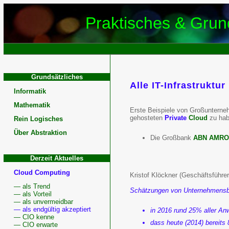
Praktisches & Grund
Grundsätzliches
Alle IT-Infrastruktu
Cloud
Informatik
Akzeptanz,
Mathematik
Erste Beispiele von Großunternehm
gehosteten
Private
Cloud
zu hab
Rein Logisches
IT-
Über Abstraktion
Die Großbank
ABN AMRO
Infrastrukt
Derzeit Aktuelles
Private
Cloud Computing
Kristof Klöckner (Geschäftsführe
Cloud
— als Trend
Schätzungen von Unternehmensb
— als Vorteil
— als unvermeidbar
— als endgültig akzeptiert
in 2016 rund 25% aller An
— CIO kenne
dass heute (2014) bereits
— CIO erwarte