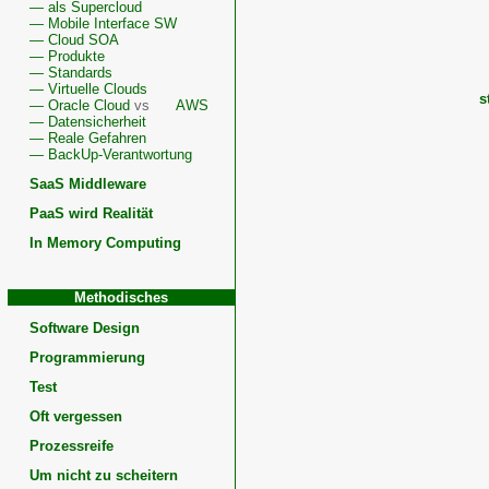
— als Supercloud
— Mobile Interface SW
— Cloud SOA
— Produkte
— Standards
— Virtuelle Clouds
s
— Oracle Cloud
vs
AWS
— Datensicherheit
— Reale Gefahren
— BackUp-Verantwortung
SaaS Middleware
Wissenswertes
zu
PaaS wird Realität
Private
Cloud,
In Memory Computing
IT-
Infrastruktur,
-
Methodisches
-
Cloud
Software Design
Akzeptanz
Programmierung
Test
Oft vergessen
Prozessreife
Um nicht zu scheitern