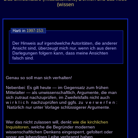
(wissen
Harti in
1997-153
:
Der Hinweis auf irgendwelche Autoritäten, die anderer
Ansicht sind, überzeugt mich nur, wenn ich aus deren
Darlegungen folgern kann, dass meine Ansichten
falsch sind.
Genau so soll man sich verhalten!
Nebenbei: Es gilt heute — im Gegensatz zum frühen
Mittelalter — als unwissenschaftlich, Argumente, die man
sich zutraut nachzuprüfen, im Zweifelsfalls nicht auch
w i r k l i c h nachzuprüfen und ggfs. zu v e r w e r f e n :
Natürlich nur unter Vorlage schlüssigerer Argumente.
Wer das nicht zulassen will, denkt
wie die kirchlichen
Inquisitoren
, welche die Begründer modernen
wissenschaftlichen Denkens eingesperrt, gefoltert oder
sogar am lebendigen Leibe verbrannt haben.