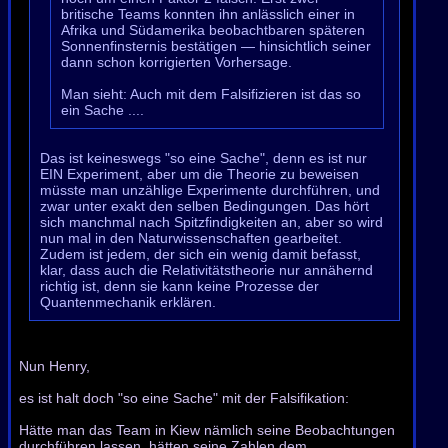
britische Teams konnten ihn anlässlich einer in
Afrika und Südamerika beobachtbaren späteren
Sonnenfinsternis bestätigen — hinsichtlich seiner
dann schon korrigierten Vorhersage.
Man sieht: Auch mit dem Falsifizieren ist das so
ein Sache ....
Das ist keineswegs "so eine Sache", denn es ist nur
EIN Experiment, aber um die Theorie zu beweisen
müsste man unzählige Experimente durchführen, und
zwar unter exakt den selben Bedingungen. Das hört
sich manchmal nach Spitzfindigkeiten an, aber so wird
nun mal in den Naturwissenschaften gearbeitet.
Zudem ist jedem, der sich ein wenig damit befasst,
klar, dass auch die Relativitätstheorie nur annähernd
richtig ist, denn sie kann keine Prozesse der
Quantenmechanik erklären.
Nun Henry,
es ist halt doch "so eine Sache" mit der Falsifikation:
Hätte man das Team in Kiew nämlich seine Beobachtungen
durchführen lassen, hätten seine Zahlen dem