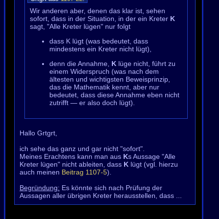
Wir anderen aber, denen das klar ist, sehen
sofort, dass in der Situation, in der ein Kreter
K
sagt, "Alle Kreter lügen" nur folgt
dass K lügt (was bedeutet, dass
mindestens ein Kreter nicht lügt),
denn die Annahme,
K
lüge nicht, führt zu
einem Widerspruch (was nach dem
ältesten und wichtigsten Beweisprinzip,
das die Mathematik kennt, aber nur
bedeutet, dass diese Annahme eben nicht
zutrifft — er also doch lügt).
Hallo Grtgrt,
ich sehe das ganz und gar nicht "sofort".
Meines Erachtens kann man aus
K
s Aussage "Alle
Kreter lügen" nicht ableiten, dass
K
lügt (vgl. hierzu
auch meinen
Beitrag 1107-5
).
Begründung:
Es könnte sich nach Prüfung der
Aussagen aller übrigen Kreter herausstellen, dass ...