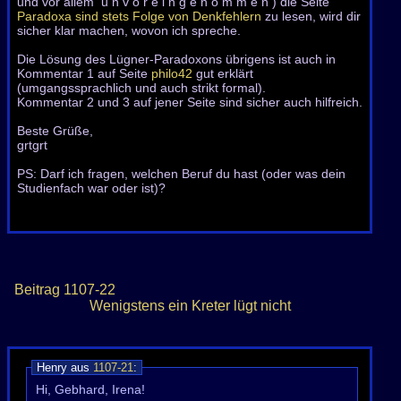
und vor allem u n v o r e i n g e n o m m e n ) die Seite
Paradoxa sind stets Folge von Denkfehlern
zu lesen, wird dir
sicher klar machen, wovon ich spreche.
Die Lösung des Lügner-Paradoxons übrigens ist auch in
Kommentar 1 auf Seite
philo42
gut erklärt
(umgangssprachlich und auch strikt formal).
Kommentar 2 und 3 auf jener Seite sind sicher auch hilfreich.
Beste Grüße,
grtgrt
PS: Darf ich fragen, welchen Beruf du hast (oder was dein
Studienfach war oder ist)?
Beitrag
1107-22
Wenigstens ein Kreter lügt nicht
Henry aus
1107-21
:
Hi, Gebhard, Irena!