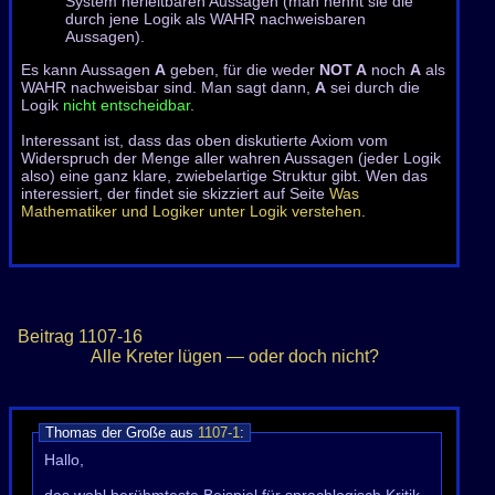
System herleitbaren Aussagen (man nennt sie die
durch jene Logik als WAHR nachweisbaren
Aussagen).
Es kann Aussagen
A
geben, für die weder
NOT A
noch
A
als
WAHR nachweisbar sind. Man sagt dann,
A
sei durch die
Logik
nicht entscheidbar
.
Interessant ist, dass das oben diskutierte Axiom vom
Widerspruch der Menge aller wahren Aussagen (jeder Logik
also) eine ganz klare, zwiebelartige Struktur gibt. Wen das
interessiert, der findet sie skizziert auf Seite
Was
Mathematiker und Logiker unter Logik verstehen
.
Beitrag
1107-16
Alle Kreter lügen — oder doch nicht?
Thomas der Große aus
1107-1
:
Hallo,