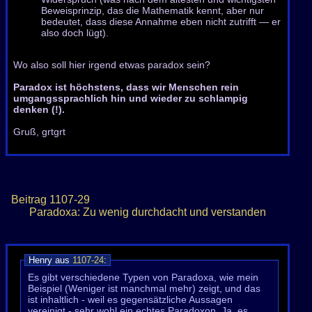
Beweisprinzip, das die Mathematik kennt, aber nur
bedeutet, dass diese Annahme eben nicht zutrifft — er
also doch lügt).
Wo also soll hier irgend etwas paradox sein?
Paradox ist höchstens, dass wir Menschen rein
umgangssprachlich hin und wieder zu schlampig
denken (!).
Gruß, grtgrt
Beitrag
1107-29
Paradoxa: Zu wenig durchdacht und verstanden
Henry aus
1107-24
:
Es gibt verschiedene Typen von Paradoxa, wie mein
Beispiel (Weniger ist manchmal mehr) zeigt, und das
ist inhaltlich - weil es gegensätzliche Aussagen
vereinigt - sehr wohl ein echtes Paradoxon. Ja, es