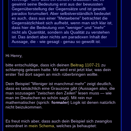
gewinnt seine Bedeutung erst aus der bewussten
Gegenüberstellung der Gegensätze und ist gewollt
paradox forumuliert. Aber selbstverständlich bedeutet
es auch, dass aus einer "Metaebene" betrachtet die
Gegensätzlichkeit sich aufhebt, wenn man sich klar ist,
dass hier die Bedeutung von "weniger" und "mehr"
nicht als Quantität, sondern als Qualität zu verstehen
ist. Das ändert aber nichts am paradoxen Inhalt der
Aussage, die - wie gesagt - genau so gewollt ist.
Hi Henry,
bitte entschuldige, dass ich deinen
Beitrag 1107-21
zu
schlampig gelesen hatte. Mir wird erst jetzt klar, was dein
erster Teil dort sagen an mich rüberbringen wollte.
Dein Beispiel "Weniger ist manchmal mehr" zeigt deutlich,
dass es tatsächlich eine Grauzone gibt (Aussagen also, die
man sozusagen "zwischen den Zeilen" lesen muss — wie
man im Deutschen so schön sagt). Mit rein nur
mathematischer (sprich:
formaler
) Logik ist denen natürlich
nicht beizukommen.
Es freut mich aber, dass auch dein Beispiel sich zwanglos
einordnet in
mein Schema
, welches ja behauptet: