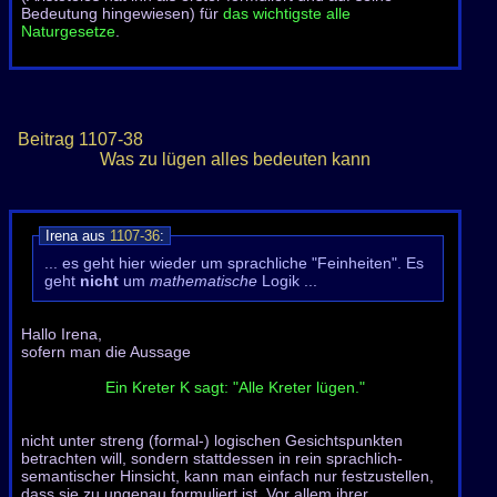
Bedeutung hingewiesen) für
das wichtigste alle
Naturgesetze
.
Beitrag
1107-38
Was zu lügen alles bedeuten kann
Irena aus
1107-36
:
... es geht hier wieder um sprachliche "Feinheiten". Es
geht
nicht
um
mathematische
Logik ...
Hallo Irena,
sofern man die Aussage
Ein Kreter K sagt: "Alle Kreter lügen."
nicht unter streng (formal-) logischen Gesichtspunkten
betrachten will, sondern stattdessen in rein sprachlich-
semantischer Hinsicht, kann man einfach nur festzustellen,
dass sie zu ungenau formuliert ist. Vor allem ihrer