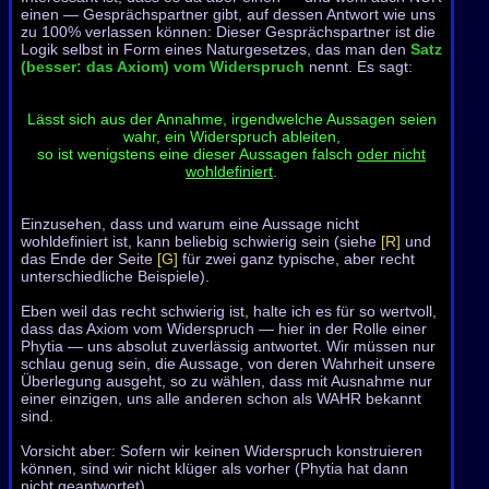
einen — Gesprächspartner gibt, auf dessen Antwort wie uns
zu 100% verlassen können: Dieser Gesprächs­partner ist die
Logik selbst in Form eines Naturgesetzes, das man den
Satz
(besser: das Axiom) vom Widerspruch
nennt. Es sagt:
Lässt sich aus der Annahme, irgendwelche Aussagen seien
wahr, ein Widerspruch ableiten,
so ist wenigstens eine dieser Aussagen falsch
oder nicht
wohldefiniert
.
Einzusehen, dass und warum eine Aussage nicht
wohldefiniert ist, kann beliebig schwierig sein (siehe
[R]
und
das Ende der Seite
[G]
für zwei ganz typische, aber recht
unterschiedliche Beispiele).
Eben weil das recht schwierig ist, halte ich es für so wertvoll,
dass das Axiom vom Widerspruch — hier in der Rolle einer
Phytia — uns absolut zuverlässig antwortet. Wir müssen nur
schlau genug sein, die Aussage, von deren Wahrheit unsere
Überlegung ausgeht, so zu wählen, dass mit Ausnahme nur
einer einzigen, uns alle anderen schon als WAHR bekannt
sind.
Vorsicht aber: Sofern wir keinen Widerspruch konstruieren
können, sind wir nicht klüger als vorher (Phytia hat dann
nicht geantwortet).