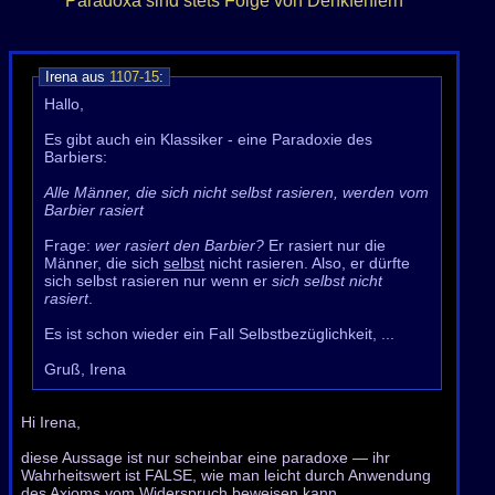
Paradoxa sind stets Folge von Denkfehlern
Irena aus
1107-15
:
Hallo,
Es gibt auch ein Klassiker - eine Paradoxie des
Barbiers:
Alle Männer, die sich nicht selbst rasieren, werden vom
Barbier rasiert
Frage:
wer rasiert den Barbier?
Er rasiert nur die
Männer, die sich
selbst
nicht rasieren. Also, er dürfte
sich selbst rasieren nur wenn er
sich selbst nicht
rasiert
.
Es ist schon wieder ein Fall Selbstbezüglichkeit, ...
Gruß, Irena
Hi Irena,
diese Aussage ist nur scheinbar eine paradoxe — ihr
Wahrheitswert ist FALSE, wie man leicht durch Anwendung
des Axioms vom Widerspruch beweisen kann.