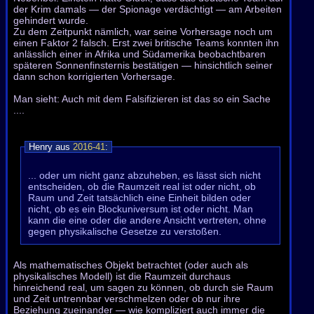
der Krim damals — der Spionage verdächtigt — am Arbeiten
gehindert wurde.
Zu dem Zeitpunkt nämlich, war seine Vorhersage noch um
einen Faktor 2 falsch. Erst zwei britische Teams konnten ihn
anlässlich einer in Afrika und Südamerika beobachtbaren
späteren Sonnenfinsternis bestätigen — hinsichtlich seiner
dann schon korrigierten Vorhersage.
Man sieht: Auch mit dem Falsifizieren ist das so ein Sache
....
Henry aus
2016-41
:
... oder um nicht ganz abzuheben, es lässt sich nicht
entscheiden, ob die Raumzeit real ist oder nicht, ob
Raum und Zeit tatsächlich eine Einheit bilden oder
nicht, ob es ein Blockuniversum ist oder nicht. Man
kann die eine oder die andere Ansicht vertreten, ohne
gegen physikalische Gesetze zu verstoßen.
Als mathematisches Objekt betrachtet (oder auch als
physikalisches Modell) ist die Raumzeit durchaus
hinreichend real, um sagen zu können, ob durch sie Raum
und Zeit untrennbar verschmelzen oder ob nur ihre
Beziehung zueinander — wie kompliziert auch immer die