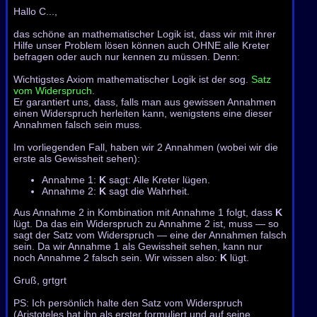
Hallo C...,
das schöne an mathematischer Logik ist, dass wir mit ihrer
Hilfe unser Problem lösen können auch OHNE alle Kreter
befragen oder auch nur kennen zu müssen. Denn:
Wichtigstes Axiom mathematischer Logik ist der sog.
Satz
vom Widerspruch
.
Er garantiert uns, dass, falls man aus gewissen Annahmen
einen Widerspruch herleiten kann, wenigstens eine dieser
Annahmen falsch sein muss.
Im vorliegenden Fall, haben wir 2 Annahmen (wobei wir die
erste als Gewissheit sehen):
Annahme 1:
K
sagt: Alle Kreter lügen.
Annahme 2:
K
sagt die Wahrheit.
Aus Annahme 2 in Kombination mit Annahme 1 folgt, dass
K
lügt. Da das ein Widerspruch zu Annahme 2 ist, muss — so
sagt der Satz vom Widerspruch — eine der Annahmen falsch
sein. Da wir Annahme 1 als Gewissheit sehen, kann nur
noch Annahme 2 falsch sein. Wir wissen also:
K
lügt.
Gruß, grtgrt
PS: Ich persönlich halte den Satz vom Widerspruch
(Aristoteles hat ihn als erster formuliert und auf seine