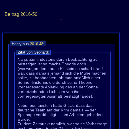
Beitrag
2016-50
-
Henry aus
2016-48
:
Zitat von Gebhard:
Na ja: Zumindestens durch Beobachtung zu
bestätigen ist so mache Theorie doch
(weswegen denn auch Einstein so scharf drauf
war, dass damals jemand sich die Mühe machen
sollte, zu beobachten, ob man anläßlich einer
Sonnenfinsternis die durch seine Theorie
vorhergesagte Ablenkung des an der Sonne
vorbeiziehenden Lichts im von ihm
vorhergesagten Ausmaß bestätigt fände).
Nebenbei: Einstein hatte Glück, dass das
deutsche Team auf der Krim damals — der
Spionage verdächtigt — am Arbeiten gehindert
wurde.
Zu dem Zeitpunkt nämlich, war seine Vorhersage
noch um einen Faktor 2 falsch. Erst zwei