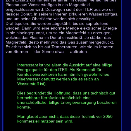
Plasma aus Wasserstoffgas in ein Magnetfeld
eingeschlossen wird. Deswegen sieht der ITER aus wie ein
riesiger Donut. In seinem Inneren zirkulieren Wasserstoffgas,
und um seine Oberfläche winden sich gewaltige
Drahtspulen. Sie werden abgekühlt, bis sie supraleitend
werden. Dann wird eine enorme Menge elektrischer Energie
in sie hineingepumpt, um so ein Magnetfeld zu erzeugen,
welches das Plasma im Donut einschließt. Je stärker das
Magnetfeld, desto mehr wird das Gas zusammengedrückt.
Es erhitzt sich so bis auf Temperaturen, wie sie im Inneren
von Sternen — der Sonne etwa — auftreten.
Interessant ist vor allem die Aussicht auf eine billige
Energiequelle für den ITER: Als Brennstoff für
Kernfusionsreaktoren kann nämlich gewöhnliches
Meerwasser genutzt werden (da es reich an
Wasserstoff ist).
Dies begründet die Hoffnung, dass uns technisch gut
berrschbare Kernfusion tatsächlich eine
unerschöpfliche, billige Energieversorgung bescheren
könnte.
Man glaubt aber nicht, dass diese Technik vor 2050
kommerziell nutzbar sein wird.