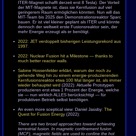
ITER-Magnet schafft derzeit erst 8 Tesla). Der Vorteil
der MIT-Magnete ist, dass sie Kernfusion auf viel
geringerem Raum ermöglichen könnten. Nun will das
MIT-Team bis 2025 den Demonstrationsreaktor Sparc
bauen. Er ist viel kleiner geplant als ITER und könnte
dennoch der weltweit erste Fusionsreaktor sein, der
mehr Energie erzeugt als er benötigt.
2022: JET verdoppelt bisherigen Leistungsrekord aus
1997.
2022: Nuclear Fusion hit a Milestone — thanks to
much better reactor walls.
Sabine Hossenfelder erklärt, warum der noch zu
gehende Weg hin zu einem energie-produzierenden
Kernfusionsreaktor etwa 100 Mal länger ist, als immer
wieder behauptet wird
(2022): Aktuelle Prototypen
produzieren erst etwa 1 Prozent der Energie, welche
sie — nun wirklich ALLES berücksichtigt — für
produktiven Betrieb selbst benötigen.
An even more sceptical view: Daniel Jassby:
The
Quest for Fusion Energy
(2022):
There are two broad approaches toward achieving
terrestrial fusion. In magnetic confinement fusion
(MCF), magnetic fields are used to confine the hot