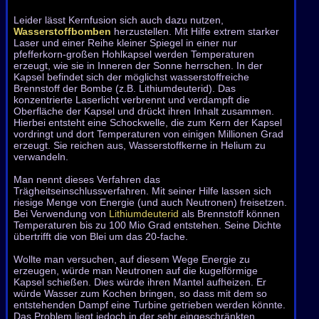
Leider lässt Kernfusion sich auch dazu nutzen,
Wasserstoffbomben
herzustellen. Mit Hilfe extrem starker
Laser und einer Reihe kleiner Spiegel in einer nur
pfefferkorn-großen Hohlkapsel werden Temperaturen
erzeugt, wie sie in Inneren der Sonne herrschen. In der
Kapsel befindet sich der möglichst wasserstoffreiche
Brennstoff der Bombe (z.B. Lithiumdeuterid). Das
konzentrierte Laserlicht verbrennt und verdampft die
Oberfläche der Kapsel und drückt ihren Inhalt zusammen.
Hierbei entsteht eine Schockwelle, die zum Kern der Kapsel
vordringt und dort Temperaturen von einigen Millionen Grad
erzeugt. Sie reichen aus, Wasserstoffkerne in Helium zu
verwandeln.
Man nennt dieses Verfahren das
Trägheitseinschlussverfahren. Mit seiner Hilfe lassen sich
riesige Menge von Energie (und auch Neutronen) freisetzen.
Bei Verwen­dung von
Lithiumdeuterid
als Brennstoff können
Temperaturen bis zu 100 Mio Grad entstehen. Seine Dichte
übertrifft die von Blei um das 20-fache.
Wollte man versuchen, auf diesem Wege Energie zu
erzeugen, würde man Neutronen auf die kugelförmige
Kapsel schießen. Dies würde ihren Mantel aufheizen. Er
würde Wasser zum Kochen bringen, so dass mit dem so
entstehenden Dampf eine Turbine getrieben werden könnte.
Das Problem liegt jedoch in der sehr einge­schränkten