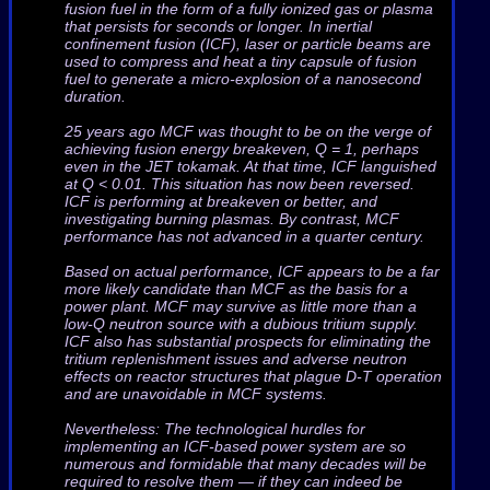
fusion fuel in the form of a fully ionized gas or plasma
that persists for seconds or longer. In inertial
confinement fusion (ICF), laser or particle beams are
used to compress and heat a tiny capsule of fusion
fuel to generate a micro-explosion of a nanosecond
duration.
25 years ago MCF was thought to be on the verge of
achieving fusion energy breakeven, Q = 1, perhaps
even in the JET tokamak. At that time, ICF languished
at Q < 0.01. This situation has now been reversed.
ICF is performing at breakeven or better, and
investigating burning plasmas. By contrast, MCF
performance has not advanced in a quarter century.
Based on actual performance, ICF appears to be a far
more likely candidate than MCF as the basis for a
power plant. MCF may survive as little more than a
low-Q neutron source with a dubious tritium supply.
ICF also has substantial prospects for eliminating the
tritium replenishment issues and adverse neutron
effects on reactor structures that plague D-T operation
and are unavoidable in MCF systems.
Nevertheless: The technological hurdles for
implementing an ICF-based power system are so
numerous and formidable that many decades will be
required to resolve them — if they can indeed be