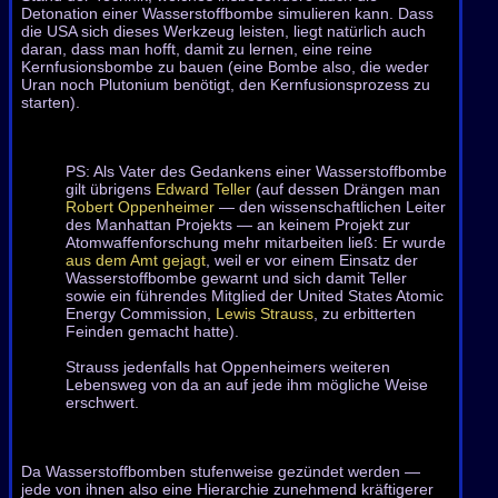
Detonation einer Wasserstoffbombe simulieren kann. Dass
die USA sich dieses Werkzeug leisten, liegt natürlich auch
daran, dass man hofft, damit zu lernen, eine reine
Kernfusionsbombe zu bauen (eine Bombe also, die weder
Uran noch Plutonium benötigt, den Kernfusionsprozess zu
starten).
PS: Als Vater des Gedankens einer Wasserstoffbombe
gilt übrigens
Edward Teller
(auf dessen Drängen man
Robert Oppenheimer
— den wissenschaftlichen Leiter
des Manhattan Projekts — an keinem Projekt zur
Atomwaffenforschung mehr mitarbeiten ließ: Er wurde
aus dem Amt gejagt
, weil er vor einem Einsatz der
Wasserstoff­bombe gewarnt und sich damit Teller
sowie ein führendes Mitglied der United States Atomic
Energy Commission,
Lewis Strauss
, zu erbitterten
Feinden gemacht hatte).
Strauss jedenfalls hat Oppenheimers weiteren
Lebensweg von da an auf jede ihm mögliche Weise
erschwert.
Da Wasserstoffbomben stufenweise gezündet werden —
jede von ihnen also eine Hierarchie zunehmend kräftigerer