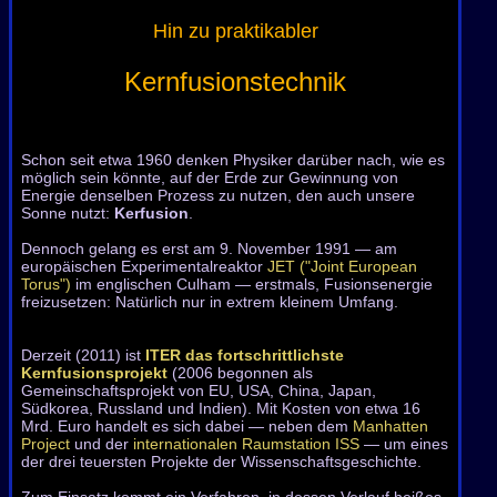
Hin zu praktikabler
Kernfusionstechnik
XXXXXXX
Schon seit etwa 1960 denken Physiker darüber nach, wie es
möglich sein könnte, auf der Erde zur Gewinnung von
Energie denselben Prozess zu nutzen, den auch unsere
Sonne nutzt:
Kerfusion
.
Dennoch gelang es erst am 9. November 1991 — am
europäischen Experimentalreaktor
JET ("Joint European
Torus")
im englischen Culham — erstmals, Fusions­energie
freizusetzen: Natürlich nur in extrem kleinem Umfang.
Derzeit (2011) ist
ITER das fortschrittlichste
Kernfusionsprojekt
(2006 begonnen als
Gemeinschaftsprojekt von EU, USA, China, Japan,
Südkorea, Russland und Indien). Mit Kosten von etwa 16
Mrd. Euro handelt es sich dabei — neben dem
Manhatten
Project
und der
internationalen Raumstation ISS
— um eines
der drei teuersten Projekte der Wissenschaftsgeschichte.
Zum Einsatz kommt ein Verfahren, in dessen Verlauf heißes