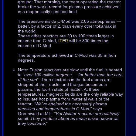
ground: That morning, the team operating the reactor
broke the world record for plasma pressure achieved
in a magnetically confined field.
The pressure inside C-Mod was 2.05 atmospheres —
better, by a factor of 2, than every other tokamak in
the world.
These other reactors are 20 to 100 times larger in
volume than C-Mod,
ITER
will be 800 times the
volume of C-Mod.
The temperature achieved in C-Mod was 35 million
degrees.
Note: Fusion reactions are slow until the fuel is heated
to "
over 100 million degrees — far hotter than the core
of the sun
". Then electrons in the fuel atoms are
stripped of their nuclei and the gas becomes a
plasma, the fourth state of matter. At these
temperatures, magnetic fields are the only reliable way
to insulate hot plasma from material walls of the
reactor. "
We’ve attained the necessary plasma
densities and temperatures in C-Mod
," says
Greenwald at MIT. "
But Alcator reactors are relatively
small. They produce about as much fusion power as
they consume
."