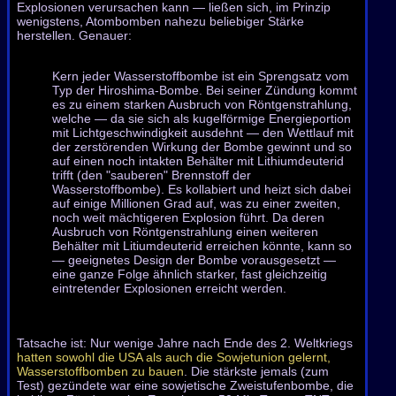
Explosionen verursachen kann — ließen sich, im Prinzip
wenigstens, Atombomben nahezu beliebiger Stärke
herstellen. Genauer:
Kern jeder Wasserstoffbombe ist ein Sprengsatz vom
Typ der Hiroshima-Bombe. Bei seiner Zündung kommt
es zu einem starken Ausbruch von Röntgen­strahlung,
welche — da sie sich als kugelförmige Energieportion
mit Lichtgeschwindigkeit ausdehnt — den Wettlauf mit
der zerstörenden Wirkung der Bombe gewinnt und so
auf einen noch intakten Behälter mit Lithiumdeuterid
trifft (den "sauberen" Brennstoff der
Wasserstoffbombe). Es kollabiert und heizt sich dabei
auf einige Millionen Grad auf, was zu einer zweiten,
noch weit mächtigeren Explosion führt. Da deren
Ausbruch von Röntgenstrahlung einen weiteren
Behälter mit Litiumdeuterid erreichen könnte, kann so
— geeignetes Design der Bombe vorausgesetzt —
eine ganze Folge ähnlich starker, fast gleichzeitig
eintretender Explosionen erreicht werden.
Tatsache ist: Nur wenige Jahre nach Ende des 2. Weltkriegs
hatten sowohl die USA als auch die Sowjetunion gelernt,
Wasserstoffbomben zu bauen
. Die stärkste jemals (zum
Test) gezündete war eine sowjetische Zweistufenbombe, die