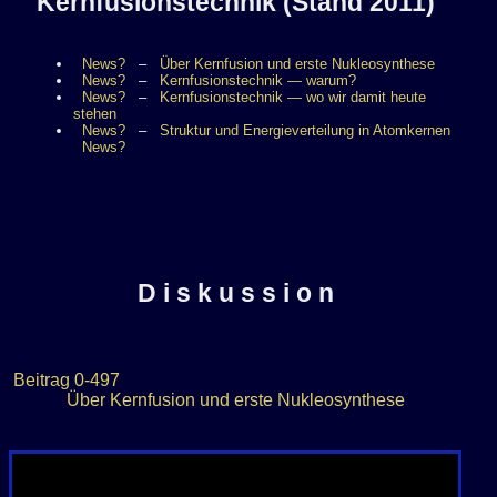
Kernfusionstechnik (Stand 2011)
News?
–
Über Kernfusion und erste Nukleosynthese
News?
–
Kernfusionstechnik — warum?
News?
–
Kernfusionstechnik — wo wir damit heute
stehen
News?
–
Struktur und Energieverteilung in Atomkernen
News?
D i s k u s s i o n
Beitrag
0-497
Über Kernfusion und erste Nukleosynthese