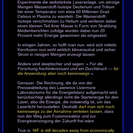
Experimente die weltstärkste Laseranlage, um winzige
Mengen Wasserstoff-Isotope Deuterium und Tritium
bei einer Temperatur von etwa 60 Millionen Grad
Celsius in Plasma zu wandeln. Die Wasserstoff-
Isotope verschmelzen zu Helium und verlieren dabei
einen kleinen Teil ihrer Masse in Form von Strahlung.
Medienberichten zufolge wurden dabei nun 20
Prozent mehr Energie gewonnen als eingesetzt.
In einigen Jahren, so hofft man nun, wird sich mittels
Kernfusion nun wohl wirklich klimaneutral und sicher
Strom in riesigen Mengen erzeugt lassen.
Andere sind skeptischer und sagen: »
Für die
Forschung hochinteressant und ein Durchbruch —
für
die Anwendung aber noch keineswegs
«.
Genauer: Die Rechnung, die da von der
Presseabteilung des Lawrence Livermore
Laboratoriums für die Energiebilanz aufgemacht wird,
berücksichtigt allerdings nicht die Startenergie für den
Laser, also die Energie, die notwendig ist, um das
Laserlicht herzustellen. Deshalb
darf man sich noch
keineswegs zu der Annahme verleiten lassen
, dass
nun der Weg zum Fusionsreaktor und zur
Energieversorgung der Zukunft frei wäre:
True is:
NIF is still decades away from economically