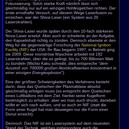
Fokussierung: Solch starke Kraft nämlich lässt sich
gleichmäßig nur auf ein winziges Hohlkügelchen richten. Der
erste ernsthafte Versuch, auf diesem Wege Laserfusion zu
erreichen, war der Shiva-Laser (ein System aus 20
Laserstrahlen).
Der Shiva-Laser wurde später durch den 10-fach stärkeren
Nova-Laser ersetzt. Aber auch er scheiterte an der Aufgabe,
den Kapselinhalt richtig zu zünden. Dennoch ebenete er den
Weg für die gegenwärtige Forschung der
National Ignition
Facility (NIF)
der USA. Ihr Bau begann 1997, in Betrieb ging
sie 2009. Diese monströse Maschine arbeitet mit 192
Laserstrahlen, über die es gelingt, bis zu 700 Billionen Watt
zu bündeln (Michio Kaku schreibt, dies entspreche "
dem
Ausstoß von 700000 großen Atomkraftwerken konzentriert in
einer einzigen Energiexplosion
").
Eine der größten Schwierigkeiten des Verfahrens besteht
darin, dass das Quetschen der Plasmablase absolut
gleichmäßig erfolgen muss (es entspricht dem Quet­schen
eines Luftballons mit dem Ziel, hierbei seine Kugelform
bestmöglich zu erhalten: aber wo man auch drückt, daneben
wölbt er sich nach außen, und so auch im NIF (statt die
Form einer Kugel hat man deswegen nur die Form einer
Donut erreicht).
Dennoch: Das NIF ist ein Lasersystem auf dem neuesten
Stand der Technik, welches insbesondere auch die