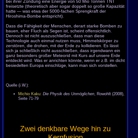
bei ihrer Zündung eine Energie von 50 Mio Tonnen TNT
freisetzte (theoretisch aber sogar doppelt so große Kapazität
hatte — was etwa der 5000-fachen Sprengkraft der
Hiroshima-Bombe entspricht).
Dass die Fähigkeit der Menschen, derart starke Bomben zu
bauen, eher Fluch als Segen ist, scheint offensichtlich.
Dennoch ist nicht auszuschließen, dass man diese
Technologie auch einmal nutzen muss, Himmelskörper zu
zerstören, die drohen, mit der Erde zu kollidieren. Es lässt
sich ja schließlich nicht ausschließen, dass irgendwann ein
ganz besonders großer Meteorid mit Kurs auf unsere Erde
entdeckt wird. Was er anrichten könnte, wenn er z.B. im dicht
besiedelten Europa einschlüge, kann man sich vorstellen.
Quelle (i.W.):
Michio Kaku
:
Die Physik des Unmöglichen
, Rowohlt (2008),
Seite 71-79
Zwei denkbare Wege hin zu
Kernfusion