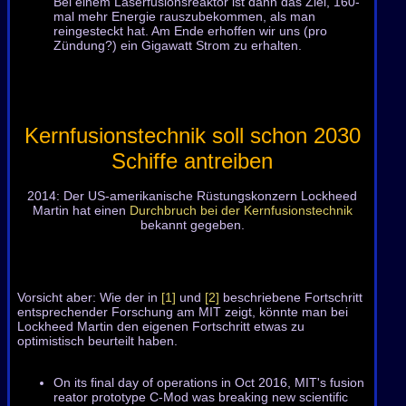
Bei einem Laserfusionsreaktor ist dann das Ziel, 160-
mal mehr Energie rauszubekommen, als man
reingesteckt hat. Am Ende erhoffen wir uns (pro
Zündung?) ein Gigawatt Strom zu erhalten.
Kernfusionstechnik soll schon 2030
Schiffe antreiben
2014: Der US-amerikanische Rüstungskonzern Lockheed
Martin hat einen
Durchbruch bei der Kernfusionstechnik
bekannt gegeben.
Vorsicht aber: Wie der in
[1]
und
[2]
beschriebene Fortschritt
entsprechender Forschung am MIT zeigt, könnte man bei
Lockheed Martin den eigenen Fortschritt etwas zu
optimistisch beurteilt haben.
On its final day of operations in Oct 2016, MIT's fusion
reator prototype C-Mod was breaking new scientific