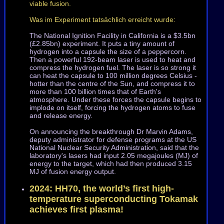
viable fusion.
Was im Experiment tatsächlich erreicht wurde:
The National Ignition Facility in California is a $3.5bn
(£2.85bn) experiment. It puts a tiny amount of
hydrogen into a capsule the size of a peppercorn.
Then a powerful 192-beam laser is used to heat and
compress the hydrogen fuel. The laser is so strong it
can heat the capsule to 100 million degrees Celsius -
hotter than the centre of the Sun, and compress it to
more than 100 billion times that of Earth's
atmosphere. Under these forces the capsule begins to
implode on itself, forcing the hydrogen atoms to fuse
and release energy.
On announcing the breakthrough Dr Marvin Adams,
deputy administrator for defense programs at the US
National Nuclear Security Administration, said that the
laboratory's lasers had input 2.05 megajoules (MJ) of
energy to the target, which had then produced 3.15
MJ of fusion energy output.
2024: HH70, the world’s first high-
temperature superconducting Tokamak
achieves first plasma!