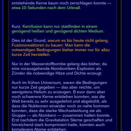
entstehende Kerne kaum noch zerschlagen konnte —
etwa 10 Sekunden nach dem Urknall
.
Kurz:
Kernfusion kann nur stattfinden in einem
genügend heißen und genügend dichten Medium.
Dies ist der Grund,
warum es bis heute nicht gelang,
Fusionsreaktoren zu bauen: Man kann die
notwendigen Bedingungen bisher immer nur für allzu
kurze Zeit herstellen.
Nur in der Wasserstoffbombe gelang das bisher, da
eine vorausgehende Atombomben-Explosion als
Zünder die notwendige Hitze und Dichte erzeugt.
Auch im frühen Universum, waren die Bedingungen
nur kurze Zeit gegeben — das aber reichte, um
wenigstens Helium zu erzeugen. B evor dann aber
noch schwerere Kerne entstehen konnten, war die
Welt bereits zu sehr ausgedehnt und abgekühlt, als
dass die Nukleonen einander noch so nahe kommen
konnten, dass die starke Wechselwirkung sie als
Gruppe — als Atomkern — zusammen halten konnte.
Erst nachdem die Gravitatation Sterne geschaffen und
hinreichend stark komprimiert hatte, konnten auch
komplexere Atome entstehen.