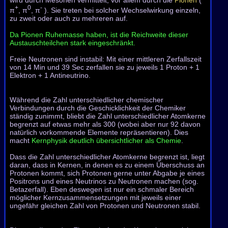
+
0
-
π
, π
, π
). Sie treten bei solcher Wechselwirkung einzeln,
zu zweit oder auch zu mehreren auf.
Da Pionen Ruhemasse haben, ist die Reichweite dieser
Austauschteilchen stark eingeschränkt.
Freie Neutronen sind instabil: Mit einer mittleren Zerfallszeit
von 14 Min und 39 Sec zerfallen sie zu jeweils 1 Proton + 1
Elektron + 1 Antineutrino.
Während die Zahl unterschiedlicher chemischer
Verbindungen durch die Geschicklichkeit der Chemiker
ständig zunimmt, bliebt die Zahl unterschiedlicher Atomkerne
begrenzt auf etwas mehr als 300 (wobei aber nur 92 davon
natürlich vorkommende Elemente repräsentieren). Dies
macht
Kernphysik deutlich übersichtlicher als Chemie
.
Dass die Zahl unterschiedlicher Atomkerne begrenzt ist, liegt
daran, dass in Kernen, in denen es zu einem Überschuss an
Protonen kommt, sich Protonen gerne unter Abgabe je eines
Positrons und eines Neutrinos zu Neutronen machen (sog.
Betazerfall). Eben deswegen ist nur ein schmaler Bereich
möglicher Kernzusammen­setzungen mit jeweils einer
ungefähr gleichen Zahl von Protonen und Neutronen stabil.