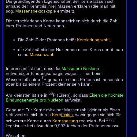
Die grundlegenden Eigenschaften der Kerne lassen sich
anhand der Kenntnis ihrer Massen erklären (die man mit
sog.
Massenspektoskopie
ermittelt).
Die verschiedenen Kerne kennzeichen sich durch die Zahl
ihrer Protonen und Neutronen:
Die Zahl Z der Protonen heißt
Kernladungszahl
,
die Zahl sämtlicher Nukleonen eines Kerns nennt man
seine
Massenzahl
.
Interessant ist nun, dass die
Masse pro Nukleon
—
notwendiger Bindungsenergie wegen — nur beim
1
Wasserstoffisotop
H genau die eines Protons ist, ansonsten
aber bis zu einem Prozent kleiner sein kann.
56
Am kleinsten ist sie in
F (Eisen), so dass
Eisen die höchste
Bindungsenergie pro Nukleon
aufweist.
Genauer: Für Kerne mit einer Massenzahl kleiner als Eisen
reduziert sie sich durch
Kern
fusion
, wohingegen sie sich für
235
schwerere Kerne durch
Kern
spaltung
reduziert. Bei
U
liegt ist sie bei etwa dem 0,992-fachen der Protonenmasse.
Wir sehen: