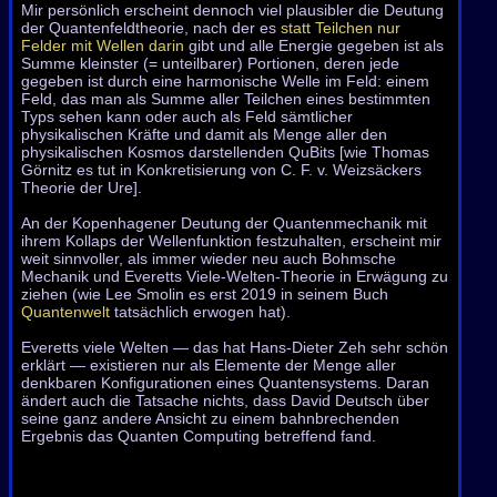
Mir persönlich erscheint dennoch viel plausibler die Deutung
der Quantenfeldtheorie, nach der es
statt Teilchen nur
Felder mit Wellen darin
gibt und alle Energie gegeben ist als
Summe kleinster (= unteilbarer) Portionen, deren jede
gegeben ist durch eine harmonische Welle im Feld: einem
Feld, das man als Summe aller Teilchen eines bestimmten
Typs sehen kann oder auch als Feld sämtlicher
physikalischen Kräfte und damit als Menge aller den
physikalischen Kosmos darstellenden QuBits [wie Thomas
Görnitz es tut in Konkretisierung von C. F. v. Weizsäckers
Theorie der Ure].
An der Kopenhagener Deutung der Quantenmechanik mit
ihrem Kollaps der Wellenfunktion festzuhalten, erscheint mir
weit sinnvoller, als immer wieder neu auch Bohmsche
Mechanik und Everetts Viele-Welten-Theorie in Erwägung zu
ziehen (wie Lee Smolin es erst 2019 in seinem Buch
Quantenwelt
tatsächlich erwogen hat).
Everetts viele Welten — das hat Hans-Dieter Zeh sehr schön
erklärt — existieren nur als Elemente der Menge aller
denkbaren Konfigurationen eines Quantensystems. Daran
ändert auch die Tatsache nichts, dass David Deutsch über
seine ganz andere Ansicht zu einem bahnbrechenden
Ergebnis das Quanten Computing betreffend fand.