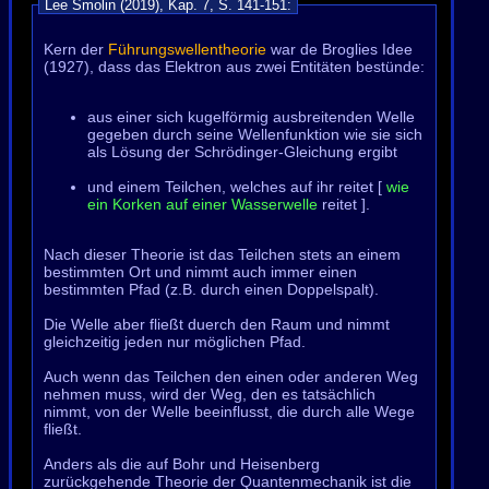
Lee Smolin (2019), Kap. 7, S. 141-151:
Kern der
Führungswellentheorie
war de Broglies Idee
(1927), dass das Elektron aus zwei Entitäten bestünde:
aus einer sich kugelförmig ausbreitenden Welle
gegeben durch seine Wellenfunktion wie sie sich
als Lösung der Schrödinger-Gleichung ergibt
und einem Teilchen, welches auf ihr reitet [
wie
ein Korken auf einer Wasserwelle
reitet ].
Nach dieser Theorie ist das Teilchen stets an einem
bestimmten Ort und nimmt auch immer einen
bestimmten Pfad (z.B. durch einen Doppelspalt).
Die Welle aber fließt duerch den Raum und nimmt
gleichzeitig jeden nur möglichen Pfad.
Auch wenn das Teilchen den einen oder anderen Weg
nehmen muss, wird der Weg, den es tatsächlich
nimmt, von der Welle beeinflusst, die durch alle Wege
fließt.
Anders als die auf Bohr und Heisenberg
zurückgehende Theorie der Quantenmechanik ist die