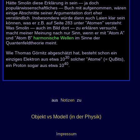
Hätte Smolin diese Erklärung in sein — ja doch
populärwissenschaftliches — Buch mit aufgenommen, wären
einige Abschnitte seiner Argumentation dort eher
verständlich. Insbesondere würde dann auch Laien klar sein
können, was er z.B. auf Seite 283 unter "Atomen" versteht:
Was Smolin — auch im Bild dort — zu erklären versucht,
macht meiner Meinung nach nur Sinn, wenn er mit "Atom A"
und "Atom B"
harmonische Wellen
im Sinne der
Quantenfeldtheorie meint.
Wie Thomas Görnitz abgeschätzt hat, besteht schon ein
30
einziges Elektron aus etwa 10
solcher "Atome" (= QuBits),
40
ein Proton sogar aus etwa 10
.
aus
Notizen
zu
tags:
stw2492T:
Theorie+Führungswelle+Broglie+Versch
Objekt vs Modell (in der Physik)
Impressum