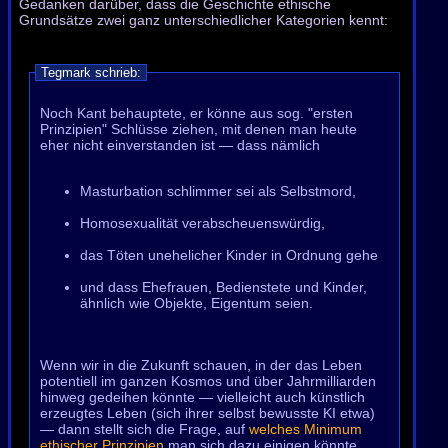
Gedanken darüber, dass die Geschichte ethische
Grundsätze zwei ganz unterschiedlicher Kategorien kennt:
Tegmark schrieb:
Noch Kant behauptete, er könne aus sog. "ersten
Prinzipien" Schlüsse ziehen, mit denen man heute
eher nicht einverstanden ist — dass nämlich
Masturbation schlimmer sei als Selbstmord,
Homosexualität verabscheuenswürdig,
das Töten unehelicher Kinder in Ordnung gehe
und dass Ehefrauen, Bedienstete und Kinder,
ähnlich wie Objekte, Eigentum seien.
Wenn wir in die Zukunft schauen, in der das Leben
potentiell im ganzen Kosmos und über Jahrmilliarden
hinweg gedeihen könnte — vielleicht auch künstlich
erzeugtes Leben (sich ihrer selbst bewusste KI etwa)
— dann stellt sich die Frage, auf
welches Minimum
ethischer Prinzipien
man sich dazu einigen könnte.