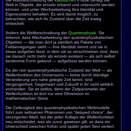
Die Weltbeschreibung der
klassischen
Physik zerlegt die
Welt in Objekte, die einzeln erkannt und untersucht werden
können. und unter Wechselwirkung ihre Identität und
Eigenexistenz behalten. Es wird damit möglich, zu
betrachten, wie sich ihr Zustand über die Zeit inweg
entwickelt.
Anders die Weltbeschreibung der
Quantenphysik
: Sie
erkennt, dass Wechselwirkung den quantenphysikalischen
Objekten — die man dort ja sämtlich als Pakete von
Feldanregungen sieht — ihre Identität nimmt und sie in
etwas aufgehen lässt, in dem sie so verschmelzen sind, dass
sie danach nicht mehr als einzeln existent — als sich selbst
bestimmte Form gebend — aufgefasst werden können.
Da der rein quantenphysikalische Zustand der Welt — als
Wellenfunktion des Universums — keine durch ständige
Veränderung uns nahe gelegte Zeit kennt, sind
Vergangenheit, Gegenwart und Zukunft in ihr nicht wirklich
vorhanden. Sie ist zeitlos, denn der Zeitparameter der
Wellenfunktion ist dort nur eine Dimension im
mathematischen Sinne.
Die Zeitlosigkeit des quantenphysikalischen Weltmodells
führt zum seltsamen Phänomen von "delayed choice", der
verzögerten Wahl, bei der jeder Kollaps der Wellenfunktion
neu entscheidet, was als zuvor gewesen gilt, so dass ein
Unterschied zwischen früher und später jeden Sinn verliert.