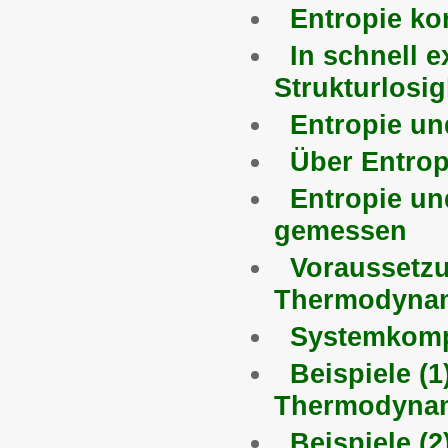
Entropie ko
In schnell 
Strukturlosi
Entropie un
Über Entrop
Entropie un
gemessen
Voraussetzu
Thermodynami
Systemkomp
Beispiele (1
Thermodyna
Beispiele (2