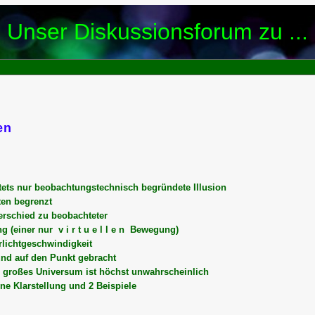
Unser Diskussionsforum zu ...
en
stets nur beobachtungstechnisch begründete Illusion
ten begrenzt
erschied zu beobachteter
 (einer nur v i r t u e l l e n Bewegung)
rlichtgeschwindigkeit
d auf den Punkt gebracht
h großes Universum ist höchst unwahrscheinlich
ne Klarstellung und 2 Beispiele