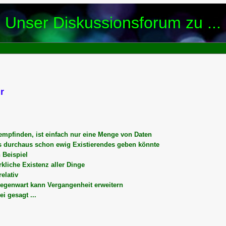
Unser Diskussionsforum zu ...
r
 empfinden, ist einfach nur eine Menge von Daten
es durchaus schon ewig Existierendes geben könnte
 Beispiel
rkliche Existenz aller Dinge
elativ
Gegenwart kann Vergangenheit erweitern
i gesagt ...